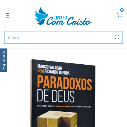
0
Esgotado