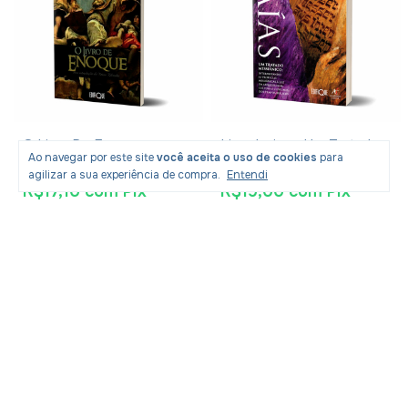
O Livro De Enoque -
Livro Isaias - Um Tratado
Ao navegar por este site
você aceita o uso de cookies
para
Apócrifo
Messiânico - Leonardo
agilizar a sua experiência de compra.
Entendi
Andrade
R$17,10
com
Pix
R$19,00
com
Pix
R$26,90
R$30,90
-
33
% OFF
-
35
% OFF
R$17,99
R$19,99
Produtos similares