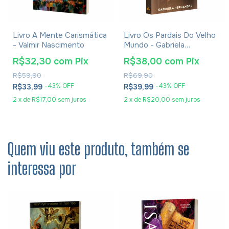
Livro A Mente Carismática
Livro Os Pardais Do Velho
- Valmir Nascimento
Mundo - Gabriela
Fernandes
R$32,30
com
Pix
R$38,00
com
Pix
R$59,90
R$69,90
-
43
% OFF
-
43
% OFF
R$33,99
R$39,99
2
x
de
R$17,00
sem juros
2
x
de
R$20,00
sem juros
Quem viu este produto, também se
interessa por