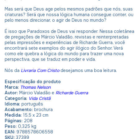
Mas será que Deus age pelos mesmos padrões que nós, suas
criaturas? Será que nossa lógica humana consegue conter, ou
pelo menos direcionar, o agir de Deus no mundo?
É isso que Paradoxos de Deus vai responder. Nessa coletânea
de pregações de Márcio Valadão, revistas e reinterpretadas
pelas impressões e experiências de Richarde Guerra, você
encontrará sete exemplos do agir ilógico do Senhor. Verá
como ele quebra a lógica do mundo para trazer uma nova
perspectiva, que se traduz em poder e vida.
Nós da
Livraria Com Cristo
desejamos uma boa leitura.
Especificação do produto
Marca:
Thomas Nelson
Autor:
Márcio Valadão e
Richarde Guerra
Categoria:
Vida Cristã
Idioma:
português
Acabamento:
brochura
Medida:
15,5 x 23 cm
Páginas:
208
Peso:
0,325 kg
EAN:
9788578606558
SKU:
37399