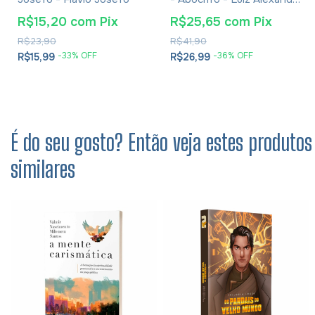
Solano Rossi
R$15,20
com
Pix
R$25,65
com
Pix
R$23,90
R$41,90
-
33
% OFF
-
36
% OFF
R$15,99
R$26,99
É do seu gosto? Então veja estes produtos
similares