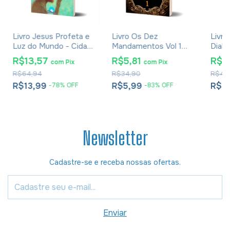
Livro Jesus Profeta e
Livro Os Dez
Livro
Luz do Mundo - Cida
Mandamentos Vol 1
Diabo
Almeida
Adaptação Da Novela
- C. 
R$13,57
R$5,81
R$2
com
Pix
com
Pix
Da Rede Record
Broc
R$64,94
R$34,90
R$47
R$13,99
R$5,99
R$2
-
78
%
OFF
-
83
%
OFF
Newsletter
Cadastre-se e receba nossas ofertas.