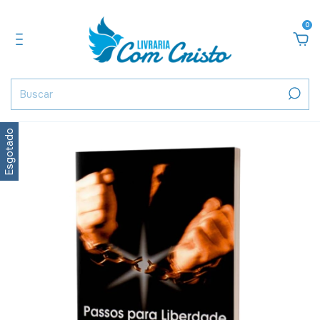
0
Esgotado