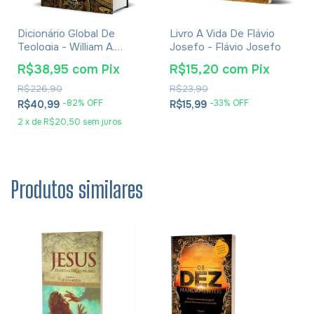
Dicionário Global De
Livro A Vida De Flávio
Teologia - William A.
Josefo - Flávio Josefo
Dyrness
R$38,95
com
Pix
R$15,20
com
Pix
R$226,90
R$23,90
-
82
% OFF
-
33
% OFF
R$40,99
R$15,99
2
x
de
R$20,50
sem juros
Produtos similares