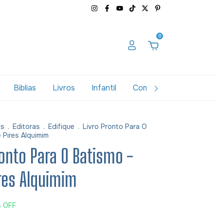
0
Biblias
Livros
Infantil
Combos
Variados
as
.
Editoras
.
Edifique
.
Livro Pronto Para O
e Pires Alquimim
ronto Para O Batismo -
ires Alquimim
%
OFF