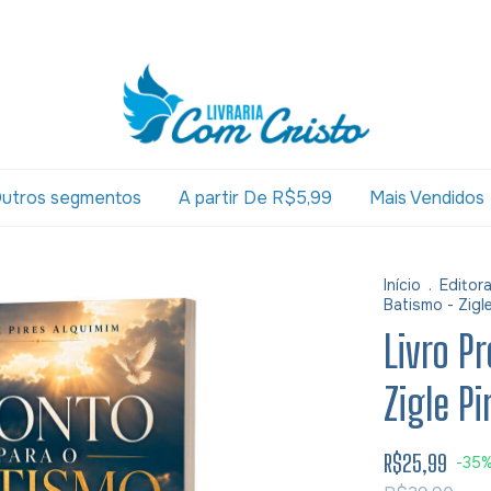
utros segmentos
A partir De R$5,99
Mais Vendidos
Início
.
Editor
Batismo - Zigl
Livro P
Zigle P
R$25,99
-
35