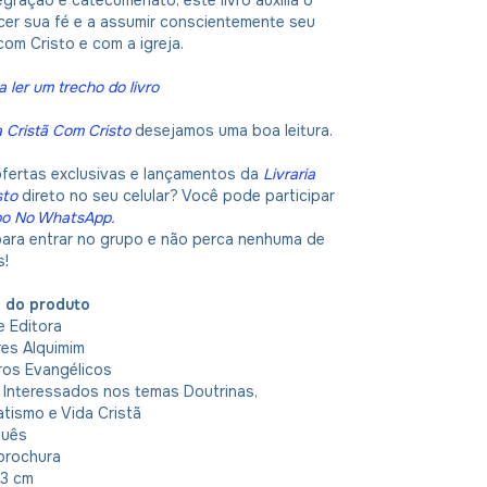
egração e catecumenato, este livro auxilia o
lecer sua fé e a assumir conscientemente seu
om Cristo e com a igreja.
a ler um trecho do livro
a Cristã Com Cristo
desejamos uma boa leitura.
ofertas exclusivas e lançamentos da
Livraria
sto
direto no seu celular? Você pode participar
po No WhatsApp
.
 para entrar no grupo e não perca nenhuma de
s!
o do produto
ue Editora
ires Alquimim
vros Evangélicos
: Interessados nos temas Doutrinas,
atismo e Vida Cristã
guês
 brochura
23 cm