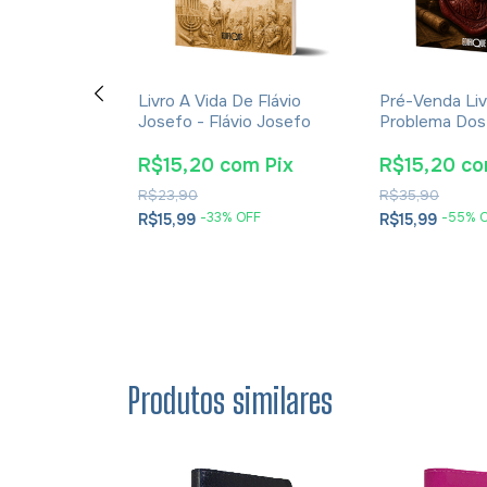
ção E A
Livro A Vida De Flávio
Pré-Venda Liv
cações Da
Josefo - Flávio Josefo
Problema Dos
rna Para A
E Soluções- 
tã - James K.
Cesareia
m
Pix
R$15,20
com
Pix
R$15,20
c
R$23,90
R$35,90
OFF
-
33
% OFF
-
55
% 
R$15,99
R$15,99
Produtos similares