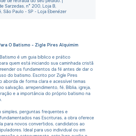
ade de retirada do seu pedido. |
e Sarzedas, n° 200, Loja B,
é, São Paulo - SP - Loja Ebenézer
Para O Batismo - Zigle Pires Alquimim
Batismo é um guia bíblico e prático
ara quem está iniciando sua caminhada cristã
reender os fundamentos da fé antes de dar o
so do batismo. Escrito por Zigle Pires
vro aborda de forma clara e acessível temas
 salvação, arrependimento, fé, Bíblia, igreja,
oração e a importância do próprio batismo na
.
 simples, perguntas frequentes e
fundamentados nas Escrituras, a obra oferece
da para novos convertidos, candidatos ao
ipuladores. Ideal para uso individual ou em