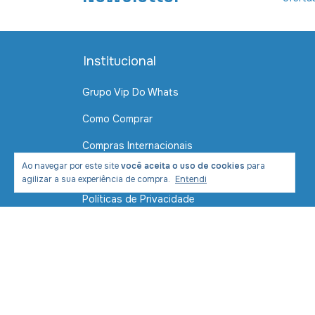
Institucional
Grupo Vip Do Whats
Como Comprar
Compras Internacionais
Ao navegar por este site
você aceita o uso de cookies
para
Contato
agilizar a sua experiência de compra.
Entendi
Políticas de Privacidade
Política de Envio e Entrega
Formas de Pagamento
Segurança
Devolução de mercadoria