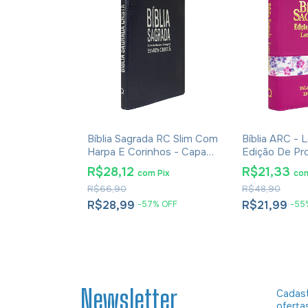
ames
Bíblia Sagrada RC Slim Com
Bíblia ARC - 
om Espaço
Harpa E Corinhos - Capa
Edição De Pr
es Blue Sky
Luxo Azul
Palavras De 
om
Pix
R$28,12
R$21,33
com
Pix
co
Vermelho - H
R$66,90
R$48,90
Zíper Tricolor
R$28,99
R$21,99
%
OFF
-
57
%
OFF
-
55
m juros
Newsletter
Cadast
oferta