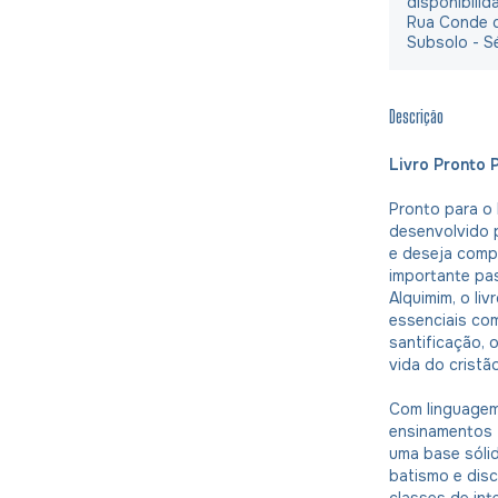
disponibilid
Rua Conde d
Subsolo - S
Descrição
Livro Pronto 
Pronto para o 
desenvolvido p
e deseja comp
importante pas
Alquimim, o li
essenciais como
santificação, 
vida do cristão
Com linguagem
ensinamentos 
uma base sóli
batismo e disc