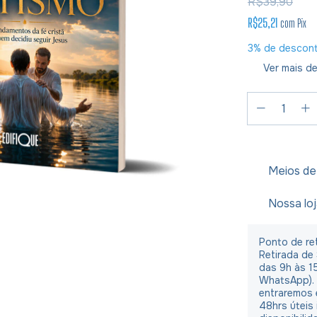
R$39,90
R$25,21
com
Pix
3% de descon
Ver mais de
Meios de
Nossa lo
Ponto de ret
Retirada de
das 9h às 1
WhatsApp).
entraremos 
48hrs úteis