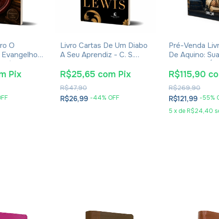
ro O
Livro Cartas De Um Diabo
Pré-Venda Liv
 Evangelhos
A Seu Aprendiz - C. S.
De Aquino: Sua
Eusébio De
Lewis - Brochura
Obra E Sua Ép
Eudaldo Forme
om
Pix
R$25,65
com
Pix
R$115,90
c
R$47,90
R$269,90
OFF
-
44
% OFF
-
55
% 
R$26,99
R$121,99
5
x
de
R$24,40
s