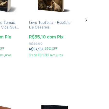
ro Tomás
Livro Teofania - Eusébio
Livro De Enoqu
 Vida, Sua
De Cesareia
- Apócrifo - Lu
oca -
Alexandre Sola
nt Giralt
om
Pix
R$55,10
com
Pix
R$25,65
co
R$89,90
R$41,90
OFF
-
35
% OFF
-
36
% O
R$57,99
R$26,99
em juros
3
x
de
R$19,33
sem juros