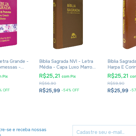
Letra Grande -
Bíblia Sagrada NVI - Letra
Bíblia Sagra
omessas -
Média - Capa Luxo Marrom
Harpa E Cori
Jesus Em
Bicolor
Luxo Veneza
R$25,21
R$25,21
m
Pix
com
Pix
co
arpa - Capa
R$56,90
R$59,90
 Pink
R$25,99
R$25,99
%
OFF
-
54
%
OFF
-
5
re-se e receba nossas
s.