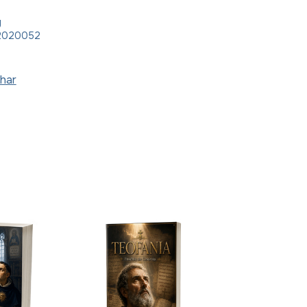
g
2020052
har