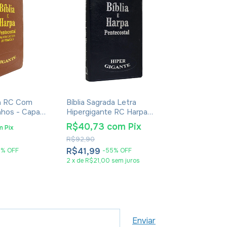
da RC Com
Bíblia Sagrada Letra
Bíblia ARC - 
nhos - Capa
Hipergigante RC Harpa
Edição De P
 Whisk
Pentecostal Capa Luxo
Palavras De
R$40,73
com
Pix
R$21,33
m
Pix
c
Azul
Vermelho - H
R$92,90
R$48,90
Zíper Tricolo
R$41,99
R$21,99
7
%
OFF
-
55
%
OFF
-
55
2
x
de
R$21,00
sem juros