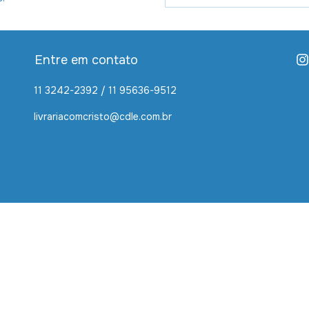
Entre em contato
11 3242-2392 / 11 95636-9512
livrariacomcristo@cdle.com.br