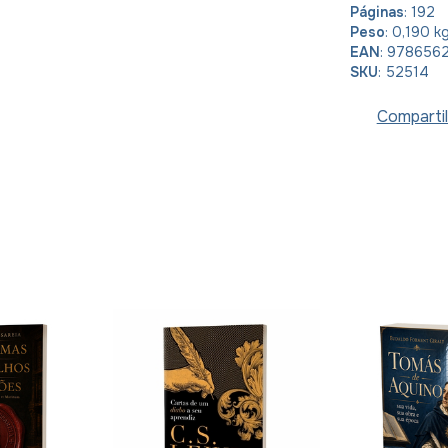
Páginas
: 192
Peso
: 0,190 k
EAN
: 978656
SKU
: 52514
Compartil