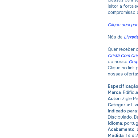
classes de int
leitor a forta
compromisso c
Clique aqui par
Nós da
Livrari
Quer receber 
Cristã Com Cri
do nosso
Gru
Clique no link
nossas oferta
Especificaçã
Marca
: Edifiq
Autor
: Zigle P
Categoria
: Li
Indicado para
Discipulado, B
Idioma
: portu
Acabamento
:
Medida
: 14 x 