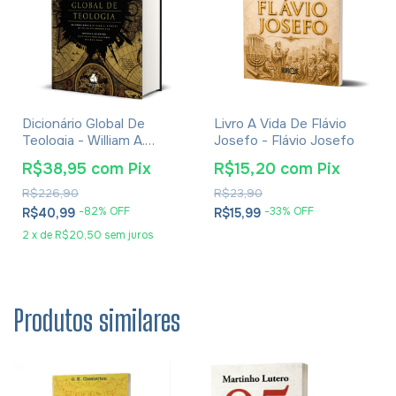
Dicionário Global De
Livro A Vida De Flávio
Teologia - William A.
Josefo - Flávio Josefo
Dyrness
R$38,95
com
Pix
R$15,20
com
Pix
R$226,90
R$23,90
-
82
% OFF
-
33
% OFF
R$40,99
R$15,99
2
x
de
R$20,50
sem juros
Produtos similares