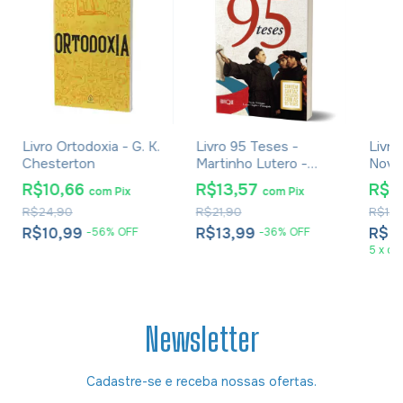
Livro Ortodoxia - G. K.
Livro 95 Teses -
Livro
Chesterton
Martinho Lutero -
Novo
Versão Trilíngue
Rudo
R$10,66
R$13,57
R$8
com
Pix
com
Pix
Latim, Inglês e
R$24,90
R$21,90
R$137
Português
R$10,99
R$13,99
R$8
-
56
%
OFF
-
36
%
OFF
5
x
de
Newsletter
Cadastre-se e receba nossas ofertas.