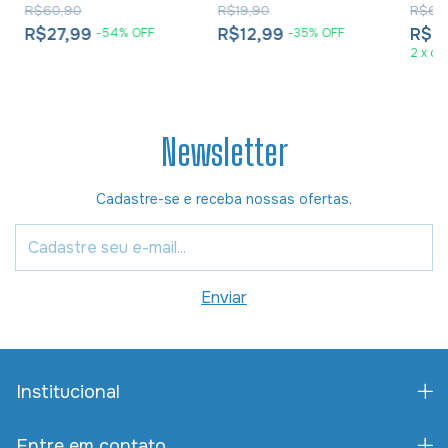
R$60,90
R$19,90
R$62
R$27,99
R$12,99
R$3
-
54
%
OFF
-
35
%
OFF
2
x
de
Newsletter
Cadastre-se e receba nossas ofertas.
Institucional
Entre em contato