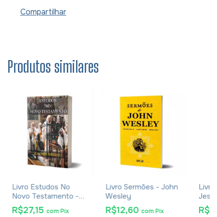
Compartilhar
Produtos similares
Livro Estudos No
Livro Sermões - John
Livr
Novo Testamento -
Wesley
Jesus
Joachim Jeremias
Molt
R$27,15
R$12,60
R$3
com
Pix
com
Pix