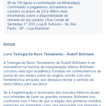
9h às 15h (após a confirmação via WhatsApp).
Confirmado o pagamento, entraremos em
contato no prazo de 24 à 48hrs úteis
informando sobre a disponibilidade de
retirada do seu pedido. | Rua Conde de
Sarzedas, n° 200, Loja B, Subsolo - Sé, São
Paulo - SP - Loja Ebenézer
Descrição
Livro Teologia Do Novo Testamento - Rudolf Bultmann
A Teologia do Novo Testamento de Rudolf Bultmann é um
monumento na história da interpretação bíblica. Bultmann
conciliou nela rigor acadêmico fundado em conhecimentos de
ponta do seu tempo sobre as origens cristãs com uma
hermenêutica arrojada, que desejava recriar o sentido do
texto bíblico para seu leitor.
Se a fragmentação e tecnicismo dos estudos bíblicos atuais
nos intimidam de fazer as grandes sinteses, Bultmann nos
confronta com o fato de que a religião dos primeiros cristãos
pretendia ser entendida como uma mensagem que interpela o