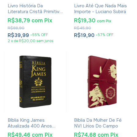
Livro História Da
Livro Até Que Nada Mais
Literatura Cristã Primitiva
Importe - Luciano Subirá
- Introdução Ao Novo
R$38,79
com
Pix
R$19,30
com
Pix
Testamento Philipp
R$88,90
R$45,90
Vielhauer
R$39,99
R$19,90
-
55
%
OFF
-
57
%
OFF
2
x
de
R$20,00
sem juros
Bíblia King James
Bíblia Da Mulher De Fé
Atualizada 400 Anos
NVI Lírios Do Campo
Letra Hipergigante -
R$49,46
com
Pix
R$74,68
com
Pix