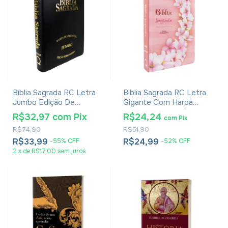
Bíblia Sagrada RC Letra
Biblia Sagrada RC Letra
Jumbo Edição De
Gigante Com Harpa
Promessas Capa Zíper
Avivada E Corinhos Capa
R$32,97
com
Pix
R$24,24
com
Pix
Preta
Dura Ramos Flores
R$74,90
R$51,90
R$33,99
R$24,99
-
55
%
OFF
-
52
%
OFF
2
x
de
R$17,00
sem juros