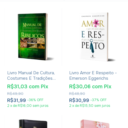
Livro Manual De Cultura,
Livro Amor E Respeito -
Costumes E Tradições
Emerson Eggerichs
Dos Tempos Bíblicos -
R$31,03
com
Pix
R$30,06
com
Pix
Leonardo Andrade
R$49,90
R$48,90
R$31,99
R$30,99
-
36
%
OFF
-
37
%
OFF
2
x
de
R$16,00
sem juros
2
x
de
R$15,50
sem juros