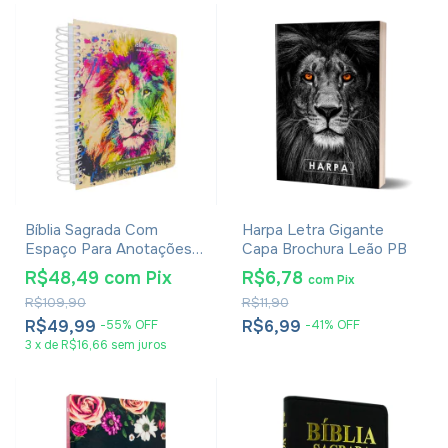
Bíblia Sagrada Com
Harpa Letra Gigante
Espaço Para Anotações
Capa Brochura Leão PB
Harpa Avivada E Corinhos
R$48,49
com
Pix
R$6,78
com
Pix
Lion Colors
R$109,90
R$11,90
R$49,99
R$6,99
-
55
%
OFF
-
41
%
OFF
3
x
de
R$16,66
sem juros