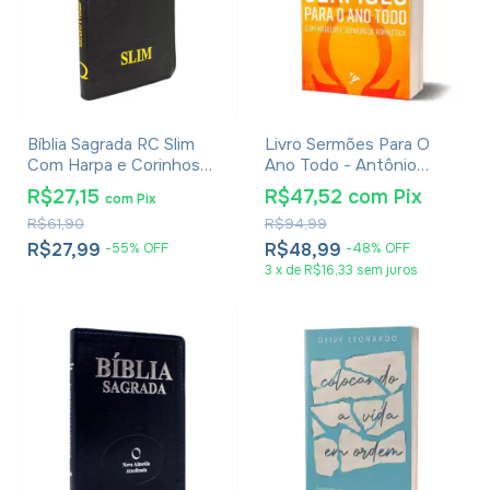
Bíblia Sagrada RC Slim
Livro Sermões Para O
Com Harpa e Corinhos
Ano Todo - Antônio
Média Luxo Preta
Santos
R$27,15
R$47,52
com
Pix
com
Pix
R$61,90
R$94,99
R$27,99
R$48,99
-
55
%
OFF
-
48
%
OFF
3
x
de
R$16,33
sem juros