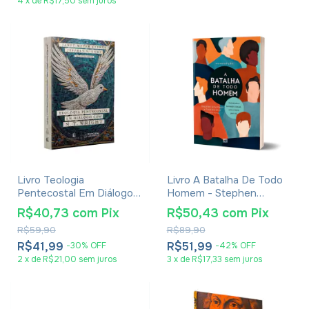
4
x
de
R$17,50
sem juros
Livro Teologia
Livro A Batalha De Todo
Pentecostal Em Diálogo
Homem - Stephen
Com N. T. Wright - Janet
Arterburn E Fred Stoeker
R$40,73
com
Pix
R$50,43
com
Pix
Meyer Everts E Jeffrey
- Nova Edição
R$59,90
R$89,90
S. Lamp
R$41,99
R$51,99
-
30
%
OFF
-
42
%
OFF
2
x
de
R$21,00
sem juros
3
x
de
R$17,33
sem juros