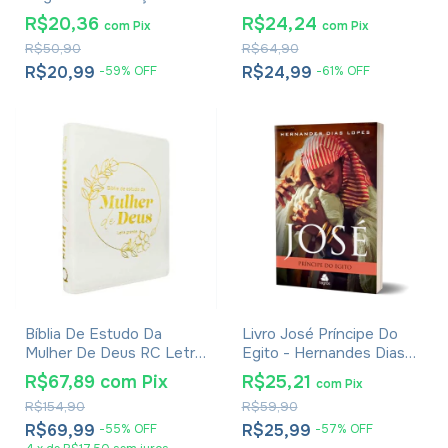
Deus - Jim George
R$20,36
R$24,24
com
Pix
com
Pix
R$50,90
R$64,90
R$20,99
R$24,99
-
59
%
OFF
-
61
%
OFF
Bíblia De Estudo Da
Livro José Príncipe Do
Mulher De Deus RC Letra
Egito - Hernandes Dias
Grande Com Harpa
Lopes
R$67,89
com
Pix
R$25,21
com
Pix
Pentecostal Branca
R$154,90
R$59,90
R$69,99
R$25,99
-
55
%
OFF
-
57
%
OFF