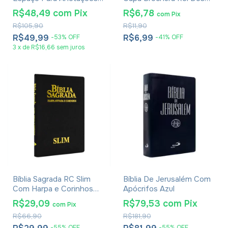
Harpa Avivada E Corinhos
Reis
R$48,49
com
Pix
R$6,78
com
Pix
Leão Aquarela
R$105,90
R$11,90
R$49,99
R$6,99
-
53
%
OFF
-
41
%
OFF
3
x
de
R$16,66
sem juros
Bíblia Sagrada RC Slim
Bíblia De Jerusalém Com
Com Harpa e Corinhos
Apócrifos Azul
Média Capa Zíper Preta
R$29,09
R$79,53
com
Pix
com
Pix
R$66,90
R$181,90
-
55
%
OFF
-
55
%
OFF