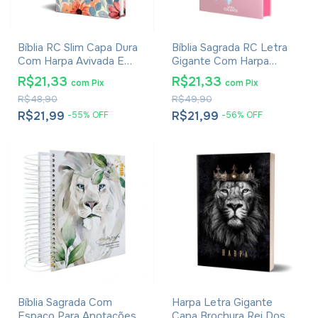
Bíblia RC Slim Capa Dura
Bíblia Sagrada RC Letra
Com Harpa Avivada E
Gigante Com Harpa
Corinhos Flores Aquarela
Avivada E Corinhos Capa
R$21,33
R$21,33
com
Pix
com
Pix
Dura Circulo Flores
R$48,90
R$49,90
R$21,99
R$21,99
-
55
%
OFF
-
56
%
OFF
Bíblia Sagrada Com
Harpa Letra Gigante
Espaço Para Anotações
Capa Brochura Rei Dos