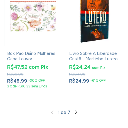
Box Pão Diário Mulheres
Livro Sobre A Liberdade
Capa Louvor
Cristã - Martinho Lutero
R$47,52
com
Pix
R$24,24
com
Pix
R$69,90
R$64,90
R$48,99
R$24,99
-
30
%
OFF
-
61
%
OFF
3
x
de
R$16,33
sem juros
1
de
7