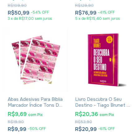
Média Luxo Preta
R$109,90
R$129,90
R$50,99
R$76,99
-
54
%
OFF
-
41
%
OFF
3
x
de
R$17,00
sem juros
5
x
de
R$15,40
sem juros
Abas Adesivas Para Bíblia
Livro Descubra O Seu
Marcador Índice Tons De
Destino - Tiago Brunet -
Rosa Pacote Com 3
Versão Econômica
R$9,69
R$20,36
com
Pix
com
Pix
R$19,90
R$53,90
R$9,99
R$20,99
-
50
%
OFF
-
61
%
OFF