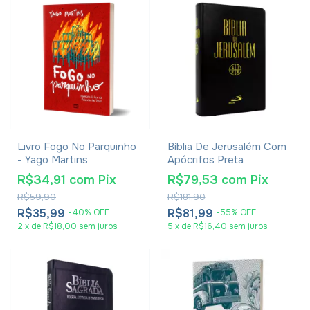
Livro Fogo No Parquinho
Bíblia De Jerusalém Com
- Yago Martins
Apócrifos Preta
R$34,91
com
Pix
R$79,53
com
Pix
R$59,90
R$181,90
R$35,99
R$81,99
-
40
%
OFF
-
55
%
OFF
2
x
de
R$18,00
sem juros
5
x
de
R$16,40
sem juros