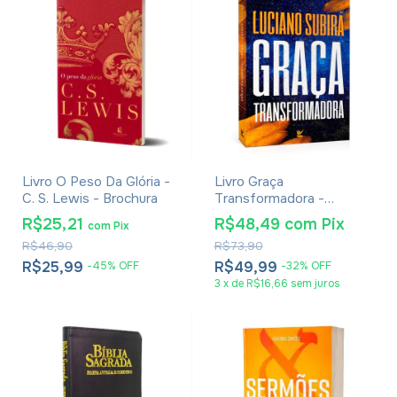
Livro O Peso Da Glória -
Livro Graça
C. S. Lewis - Brochura
Transformadora -
Luciano Subirá
R$25,21
R$48,49
com
Pix
com
Pix
R$46,90
R$73,90
R$25,99
R$49,99
-
45
%
OFF
-
32
%
OFF
3
x
de
R$16,66
sem juros