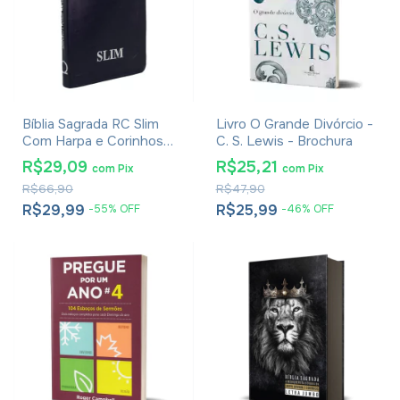
Bíblia Sagrada RC Slim
Livro O Grande Divórcio -
Com Harpa e Corinhos
C. S. Lewis - Brochura
Média Capa Zíper Azul
R$29,09
R$25,21
com
Pix
com
Pix
R$66,90
R$47,90
R$29,99
R$25,99
-
55
%
OFF
-
46
%
OFF