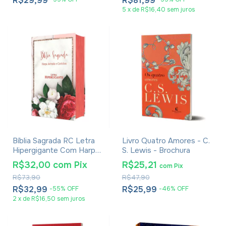
R$29,99
R$81,99
5
x
de
R$16,40
sem juros
Bíblia Sagrada RC Letra
Livro Quatro Amores - C.
Hipergigante Com Harpa
S. Lewis - Brochura
Avivada E Corinhos Capa
R$32,00
com
Pix
R$25,21
com
Pix
Dura Flores Realista
R$73,90
R$47,90
R$32,99
R$25,99
-
55
%
OFF
-
46
%
OFF
2
x
de
R$16,50
sem juros