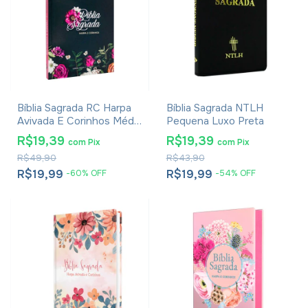
Bíblia Sagrada RC Harpa
Bíblia Sagrada NTLH
Avivada E Corinhos Média
Pequena Luxo Preta
Capa Dura Floral Pink
R$19,39
R$19,39
com
Pix
com
Pix
R$49,90
R$43,90
R$19,99
R$19,99
-
60
%
OFF
-
54
%
OFF