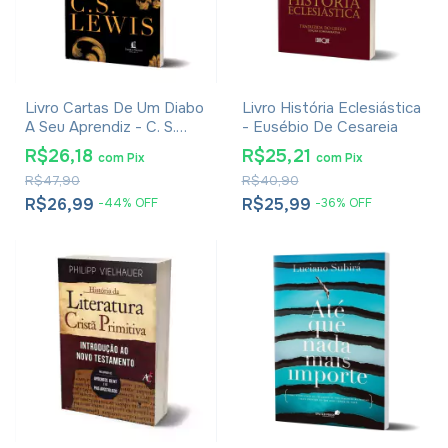
Livro Cartas De Um Diabo
Livro História Eclesiástica
A Seu Aprendiz - C. S.
- Eusébio De Cesareia
Lewis - Brochura
R$26,18
R$25,21
com
Pix
com
Pix
R$47,90
R$40,90
R$26,99
R$25,99
-
44
%
OFF
-
36
%
OFF