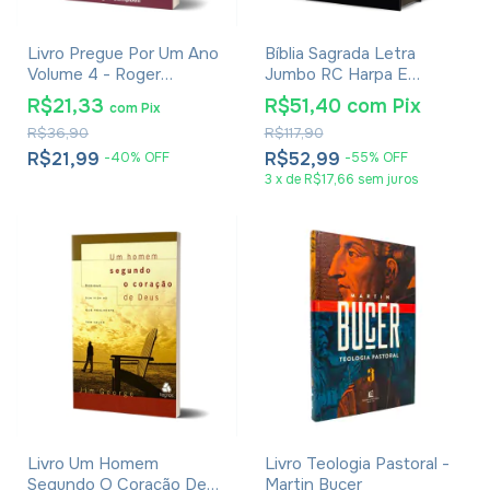
Livro Pregue Por Um Ano
Bíblia Sagrada Letra
Volume 4 - Roger
Jumbo RC Harpa E
Campbell
Corinhos Grande Capa
R$21,33
R$51,40
com
Pix
com
Pix
Dura Rei Dos Reis
R$36,90
R$117,90
R$21,99
R$52,99
-
40
%
OFF
-
55
%
OFF
3
x
de
R$17,66
sem juros
Livro Um Homem
Livro Teologia Pastoral -
Segundo O Coração De
Martin Bucer