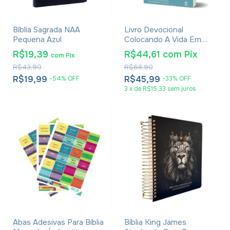
Bíblia Sagrada NAA
Livro Devocional
Pequena Azul
Colocando A Vida Em
Ordem - Deive Leonardo
R$19,39
R$44,61
com
Pix
com
Pix
R$43,90
R$68,90
R$19,99
R$45,99
-
54
%
OFF
-
33
%
OFF
3
x
de
R$15,33
sem juros
Abas Adesivas Para Bíblia
Bíblia King James