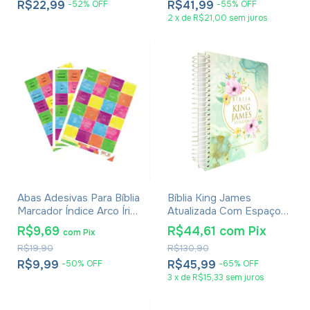
R$22,99
R$41,99
-
52
%
OFF
-
55
%
OFF
2
x
de
R$21,00
sem juros
Abas Adesivas Para Bíblia
Bíblia King James
Marcador Índice Arco Íris
Atualizada Com Espaço
Pacote Com 3
Para Anotações Blue Sky
R$9,69
R$44,61
com
Pix
com
Pix
R$19,90
R$130,90
R$9,99
R$45,99
-
50
%
OFF
-
65
%
OFF
3
x
de
R$15,33
sem juros