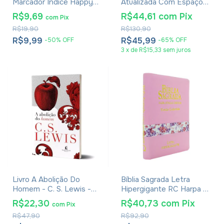
Marcador Índice Happy
Atualizada Com Espaço
Pacote Com 3
Para Anotações Leão Rei
R$9,69
R$44,61
com
Pix
com
Pix
Dos Reis
R$19,90
R$130,90
R$9,99
R$45,99
-
50
%
OFF
-
65
%
OFF
3
x
de
R$15,33
sem juros
Livro A Abolição Do
Bíblia Sagrada Letra
Homem - C. S. Lewis -
Hipergigante RC Harpa E
Brochura
Corinhos Capa Zíper
R$22,30
R$40,73
com
Pix
com
Pix
Rosa Claro
R$47,90
R$92,90