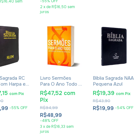
-
55
%
OFF
R$16,40
sem
2
x
de
R$16,50
sem
juros
a Sagrada RC
Livro Sermões
Bíblia Sagrada NAA
Com Harpa e
Para O Ano Todo -
Pequena Azul
hos Média
Antônio Santos
,15
R$47,52
com
R$19,39
com
Pix
com
Pix
Preta
Pix
90
R$43,90
,99
R$94,99
R$19,99
-
55
%
OFF
-
54
%
OFF
R$48,99
-
48
%
OFF
3
x
de
R$16,33
sem
juros