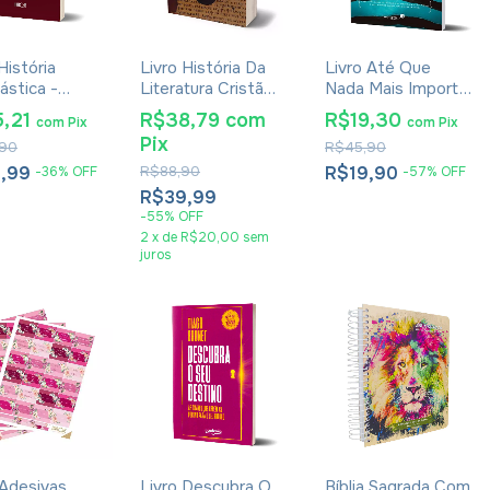
História
Livro História Da
Livro Até Que
ástica -
Literatura Cristã
Nada Mais Importe
io De
Primitiva -
- Luciano Subirá
5,21
R$38,79
com
R$19,30
com
Pix
com
Pix
eia
Introdução Ao
Pix
90
R$45,90
Novo Testamento
Philipp Vielhauer
5,99
R$88,90
R$19,90
-
36
%
OFF
-
57
%
OFF
R$39,99
-
55
%
OFF
2
x
de
R$20,00
sem
juros
Adesivas
Livro Descubra O
Bíblia Sagrada Com