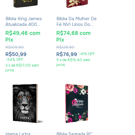
Bíblia King James
Bíblia Da Mulher De
Atualizada 400
Fé NVI Lírios Do
Anos Letra
Campo
R$49,46
com
R$74,68
com
Hipergigante -
Pix
Pix
Média Luxo Preta
R$109,90
R$129,90
R$50,99
R$76,99
-
41
%
OFF
-
54
%
OFF
5
x
de
R$15,40
sem
juros
3
x
de
R$17,00
sem
juros
Harpa Letra
Bíblia Sagrada RC