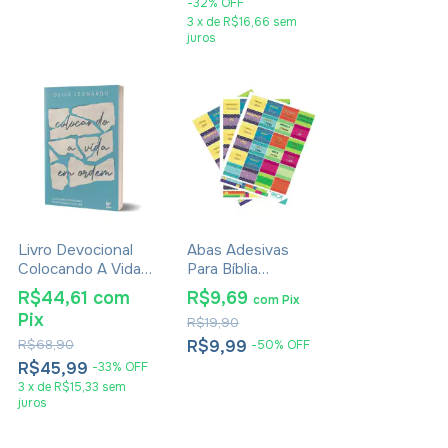
-
32
%
OFF
3
x
de
R$16,66
sem
juros
Livro Devocional
Abas Adesivas
Colocando A Vida
Para Bíblia
Em Ordem - Deive
Marcador Índice
R$44,61
com
R$9,69
com
Pix
Leonardo
Happy Pacote
Pix
R$19,90
Com 3
R$68,90
R$9,99
-
50
%
OFF
R$45,99
-
33
%
OFF
3
x
de
R$15,33
sem
juros