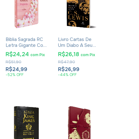
Biblia Sagrada RC
Livro Cartas De
Letra Gigante Com
Um Diabo A Seu
Harpa Avivada E
Aprendiz - C. S.
R$24,24
R$26,18
com
Pix
com
Pix
Corinhos Capa
Lewis - Brochura
R$51,90
R$47,90
Dura Ramos Flores
R$24,99
R$26,99
-
52
%
OFF
-
44
%
OFF