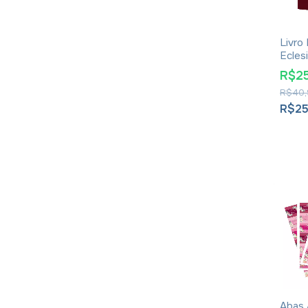
Livro 
Eclesi
Euséb
R$2
Cesar
R$40,
R$2
Abas 