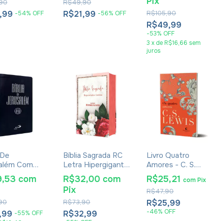
Pix
90
R$49,90
Dura Circulo Flores
Corinhos Leão
Aquarela
,99
R$21,99
R$105,90
-
54
%
OFF
-
56
%
OFF
R$49,99
-
53
%
OFF
3
x
de
R$16,66
sem
juros
 De
Bíblia Sagrada RC
Livro Quatro
salém Com
Letra Hipergigante
Amores - C. S.
ifos Azul
Com Harpa
Lewis - Brochura
9,53
com
R$32,00
com
R$25,21
com
Pix
Avivada E
Pix
R$47,90
Corinhos Capa
Dura Flores
,90
R$73,90
R$25,99
Realista
-
46
%
OFF
,99
R$32,99
-
55
%
OFF