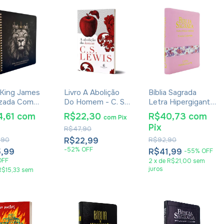
a King James
Livro A Abolição
Bíblia Sagrada
izada Com
Do Homem - C. S.
Letra Hipergigante
o Para
Lewis - Brochura
RC Harpa E
4,61
com
R$22,30
R$40,73
com
com
Pix
ações Leão
Corinhos Capa
Pix
R$47,90
os Reis
Zíper Rosa Claro
,90
R$22,99
R$92,90
-
52
%
OFF
,99
R$41,99
-
55
%
OFF
OFF
2
x
de
R$21,00
sem
juros
R$15,33
sem