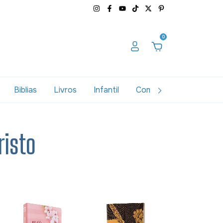
0
Biblias
Livros
Infantil
Combos
Variados
risto