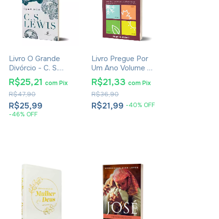
Livro O Grande
Livro Pregue Por
Divórcio - C. S.
Um Ano Volume 4
Lewis - Brochura
- Roger Campbell
R$25,21
R$21,33
com
Pix
com
Pix
R$47,90
R$36,90
R$25,99
R$21,99
-
40
%
OFF
-
46
%
OFF