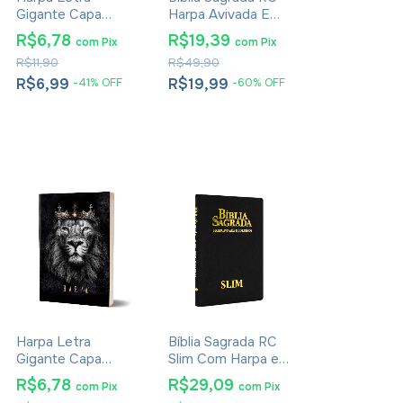
Gigante Capa
Harpa Avivada E
Brochura Leão PB
Corinhos Média
R$6,78
R$19,39
com
Pix
com
Pix
Capa Dura Floral
R$11,90
R$49,90
Pink
R$6,99
R$19,99
-
41
%
OFF
-
60
%
OFF
Harpa Letra
Bíblia Sagrada RC
Gigante Capa
Slim Com Harpa e
Brochura Rei Dos
Corinhos Média
R$6,78
R$29,09
com
Pix
com
Pix
Reis
Capa Zíper Preta