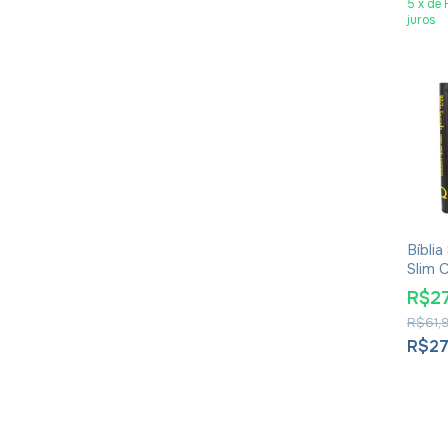
5
x
de
juros
Bíbli
Slim 
Corin
R$27
Luxo 
R$61,
R$27