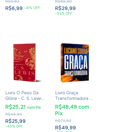
R$11,90
R$66,90
R$6,99
R$29,99
-
41
%
OFF
-
55
%
OFF
Livro O Peso Da
Livro Graça
Glória - C. S. Lewis
Transformadora -
- Brochura
Luciano Subirá
R$25,21
R$48,49
com
com
Pix
Pix
R$46,90
R$25,99
R$73,90
-
45
%
OFF
R$49,99