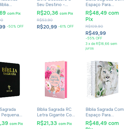
íblia
Seu Destino -
Espaço Para
dor Índice
Tiago Brunet -
Anotações Harpa
,69
R$20,36
R$48,49
com
com
Pix
com
Pix
De Rosa
Versão Econômica
Avivada E
Pix
90
R$53,90
te Com 3
Corinhos Lion
Colors
,99
R$20,99
R$109,90
-
50
%
OFF
-
61
%
OFF
R$49,99
-
55
%
OFF
3
x
de
R$16,66
sem
juros
a Sagrada
Bíblia Sagrada RC
Bíblia Sagrada Com
 Pequena
Letra Gigante Com
Espaço Para
Preta
Harpa Avivada E
Anotações Harpa
9,39
R$21,33
R$48,49
com
com
Pix
com
Pix
Corinhos Capa
Avivada E