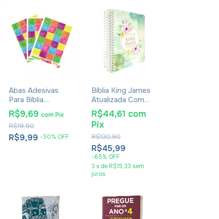
Abas Adesivas
Bíblia King James
Para Bíblia
Atualizada Com
Marcador Índice
Espaço Para
R$9,69
R$44,61
com
com
Pix
Arco Íris Pacote
Anotações Blue
Pix
R$19,90
Com 3
Sky
R$9,99
R$130,90
-
50
%
OFF
R$45,99
-
65
%
OFF
3
x
de
R$15,33
sem
juros