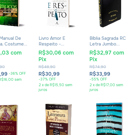
 Manual De
Livro Amor E
Bíblia Sagrada RC
ra, Costumes
Respeito -
Letra Jumbo
dições Dos
Emerson
Edição De
1,03
com
R$30,06
com
R$32,97
com
s Bíblicos -
Eggerichs
Promessas Capa
Pix
Pix
rdo Andrade
Zíper Preta
90
R$48,90
R$74,90
,99
R$30,99
R$33,99
-
36
%
OFF
-
37
%
OFF
-
55
%
OFF
R$16,00
sem
2
x
de
R$15,50
sem
2
x
de
R$17,00
sem
juros
juros