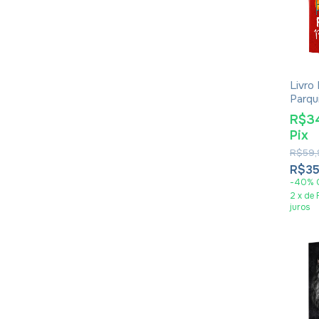
Livro
Parqu
Marti
R$3
Pix
R$59,
R$35
-
40
%
2
x
de
juros