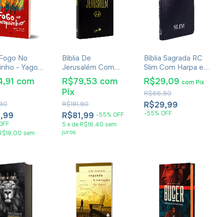
 Fogo No
Bíblia De
Bíblia Sagrada RC
inho - Yago
Jerusalém Com
Slim Com Harpa e
ns
Apócrifos Preta
Corinhos Média
4,91
com
R$79,53
com
R$29,09
com
Pix
Capa Zíper Azul
Pix
R$66,90
90
R$181,90
R$29,99
-
55
%
OFF
,99
R$81,99
-
55
%
OFF
OFF
5
x
de
R$16,40
sem
juros
R$18,00
sem