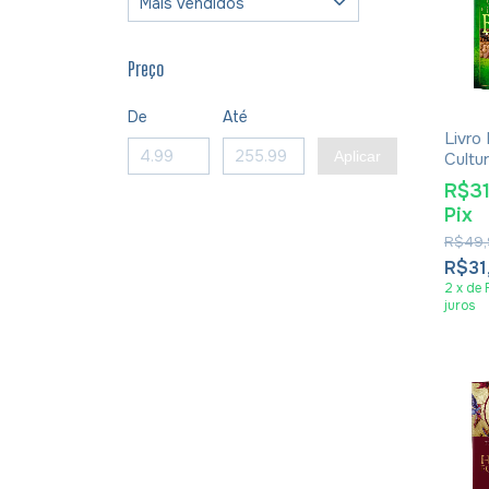
Preço
De
Até
Livro
Aplicar
Cultu
E Tra
R$3
Tempo
Pix
Leona
R$49,
R$31
2
x
de
juros