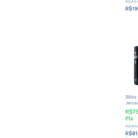
R$43,
R$19
Bíblia
Jeru
Apócr
R$7
Pix
R$181
R$81