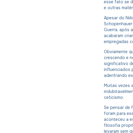
esse fato se dá
e outras matér
Apesar do Niil
Schopenhauer 
Guerra, após 
acabaram cria
empregadas co
Obviamente qu
crescendo e n
significativo 
influenciados
adentrando ess
Muitas vezes a
indubitavelme
ceticismo.
Se pensar de 
foram para es
aconteceu a e
filosofia propr
levaram sem qu