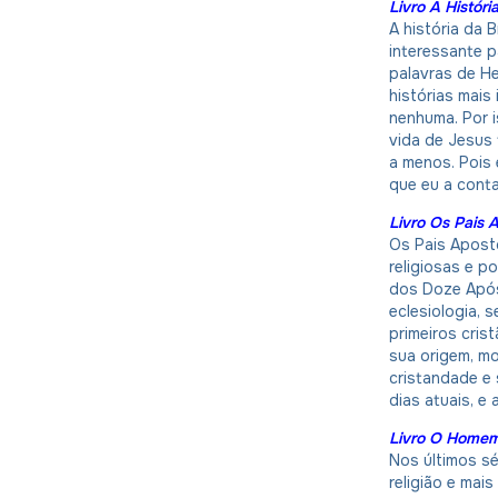
Livro A Históri
A história da 
interessante 
palavras de He
histórias mais
nenhuma. Por i
vida de Jesus 
a menos. Pois 
que eu a cont
Livro Os Pais A
Os Pais Apost
religiosas e p
dos Doze Após
eclesiologia,
primeiros crist
sua origem, mo
cristandade e 
dias atuais, e
Livro O Homem 
Nos últimos sé
religião e mai