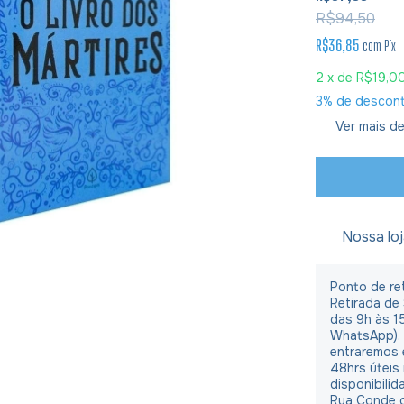
R$94,50
R$36,85
com
Pix
2
x de
R$19,0
3% de descon
Ver mais de
Nossa lo
Ponto de ret
Retirada de
das 9h às 1
WhatsApp).
entraremos 
48hrs úteis
disponibilid
Rua Conde d