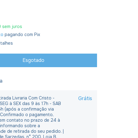
0
sem juros
to
pagando com Pix
talhes
ja
irada Livraria Com Cristo -
Grátis
 SEG à SEX das 9 às 17h - SAB
5h (após a confirmação via
 Confirmado o pagamento,
em contato no prazo de 24 à
 informando sobre a
ade de retirada do seu pedido. |
e Sarzedas, n° 200, Loja B,