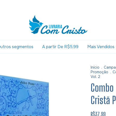
utros segmentos
A partir De R$5,99
Mais Vendidos
Início
.
Campa
Promoção
.
C
Vol. 2
Combo 4
Cristã P
R$37,99