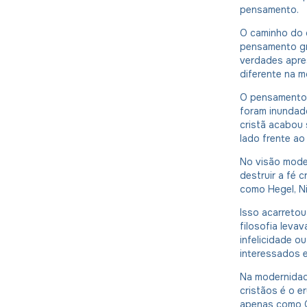
pensamento.
O caminho do c
pensamento gr
verdades apres
diferente na m
O pensamento 
foram inundad
cristã acabou 
lado frente ao
No visão mode
destruir a fé 
como Hegel, N
Isso acarreto
filosofia leva
infelicidade o
interessados e
Na modernidad
cristãos é o e
apenas como C