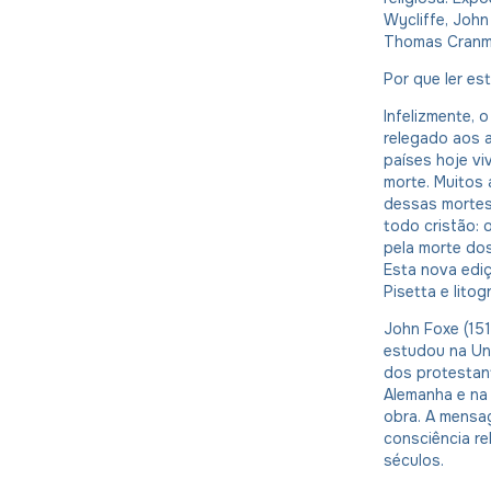
Wycliffe, John
Thomas Cranme
Por que ler es
Infelizmente, o
relegado aos a
países hoje v
morte. Muitos
dessas mortes
todo cristão: o
pela morte dos
Esta nova edi
Pisetta e lito
John Foxe (151
estudou na Un
dos protestant
Alemanha e na 
obra. A mensa
consciência rel
séculos.