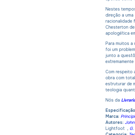
Nestes tempos
direção a uma 
racionalidade f
Chesterton de
apologética em
Para muitos a 
foi um problem
junto a questõ
extremamente 
Com respeito a
obra com tota
estruturar de 
teologia quanto
Nós da
Livrar
Especificaçã
Marca:
Principi
Autores:
John
Lightfoot
,
G.
Categoria:
Teo