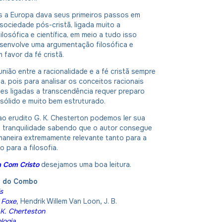
 a Europa dava seus primeiros passos em
sociedade pós-cristã, ligada muito a
ilosófica e científica, em meio a tudo isso
senvolve uma argumentação filosófica e
 favor da fé cristã.
união entre a racionalidade e a fé cristã sempre
a, pois para analisar os conceitos racionais
es ligadas a transcendência requer preparo
sólido e muito bem estruturado.
o erudito G. K. Chesterton podemos ler sua
l tranquilidade sabendo que o autor consegue
maneira extremamente relevante tanto para a
 para a filosofia.
ia Com Cristo
desejamos uma boa leitura.
o do Combo
s
 Foxe
,
Hendrik Willem Van Loon
,
J. B.
 K. Cherteston
logia