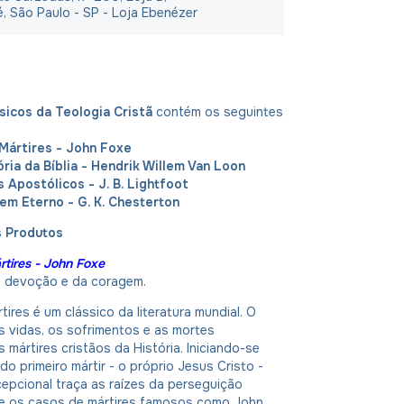
é, São Paulo - SP - Loja Ebenézer
icos da Teologia Cristã
contém os seguintes
 Mártires - John Foxe
ória da Bíblia - Hendrik Willem Van Loon
s Apostólicos - J. B. Lightfoot
em Eterno - G. K. Chesterton
s Produtos
rtires - John Foxe
 devoção e da coragem.
tires é um clássico da literatura mundial. O
as vidas, os sofrimentos e as mortes
s mártires cristãos da História. Iniciando-se
do primeiro mártir - o próprio Jesus Cristo -
cepcional traça as raízes da perseguição
põe os casos de mártires famosos como John