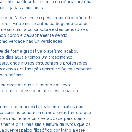
 tanto na filosofia, quanto na ciência, história
ias ligadas á humanas.
ismo de Nietzsche e o pessimismo filosófico de
terem vindo muito antes da Segunda Grande
a mesma muita coisa sobre estes pensadores
ndo corpo e paulatinamente sendo
mo verdade nas Universidades.
e de forma gradativa o ateísmo acabou
os dias atuais temos um crescimento
deste, onde muitos estudantes e professores
 por essa doutrinação epistemológica acabaram
as falácias.
creditamos que a filosofia nos leva
nte para o ateísmo ou até mesmo para o
forma pré concebida, realmente muitos que
se caminho acabaram caindo, entretanto o que
stes não reflete uma veracidade para com a
iamente dita, mas sim a leitura de livros que os
alquer respaldo filosófico contrário a este