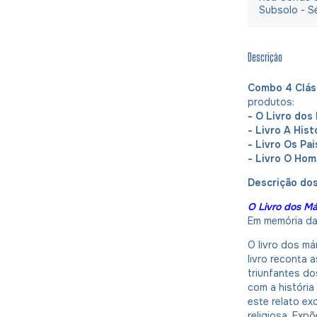
Subsolo - S
Descrição
Combo 4 Cláss
produtos:
- O Livro dos
- Livro A Hist
- Livro Os Pai
- Livro O Hom
Descrição do
O Livro dos Má
Em memória da
O livro dos már
livro reconta 
triunfantes do
com a história 
este relato ex
religiosa. Ex