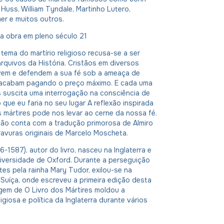
 Huss, William Tyndale, Martinho Lutero,
r e muitos outros.
ta obra em pleno século 21
 tema do martírio religioso recusa-se a ser
rquivos da História. Cristãos em diversos
ivem e defendem a sua fé sob a ameaça de
 acabam pagando o preço máximo. E cada uma
 suscita uma interrogação na consciência de
 que eu faria no seu lugar A reflexão inspirada
 mártires pode nos levar ao cerne da nossa fé.
ção conta com a tradução primorosa de Almiro
gravuras originais de Marcelo Moscheta.
6-1587), autor do livro, nasceu na Inglaterra e
iversidade de Oxford. Durante a perseguição
es pela rainha Mary Tudor, exilou-se na
Suíça, onde escreveu a primeira edição desta
gem de O Livro dos Mártires moldou a
igiosa e política da Inglaterra durante vários