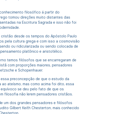
onhecimento filosófico á partir do
ego tomou direções muito distantes das
entadas na Escritura Sagrada e isso não foi
odernidade.
cristão desde os tempos do Apóstolo Paulo
os pela cultura grega e com isso a cosmovisão
sendo ou ridicularizada ou sendo colocada de
 pensamento platônico e aristotélico.
rno temos filósofos que se encarregaram de
cristã com proporções maiores, pensadores
ietzsche e Schopenhauer.
u essa preconcepção de que o estudo da
va ao ateísmo, mas como acima foi dito, essa
u equívoco se deu pelo fato de que os
m filosofia não lerem pensadores cristãos.
e um dos grandes pensadores e filósofos
rudito Gilbert Keith Chesterton, mais conhecido
hesterton.