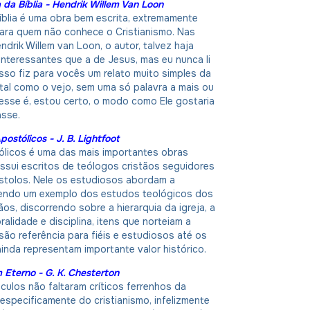
a da Bíblia - Hendrik Willem Van Loon
Bíblia é uma obra bem escrita, extremamente
para quem não conhece o Cristianismo. Nas
ndrik Willem van Loon, o autor, talvez haja
 interessantes que a de Jesus, mas eu nunca li
sso fiz para vocês um relato muito simples da
tal como o vejo, sem uma só palavra a mais ou
esse é, estou certo, o modo como Ele gostaria
asse.
postólicos - J. B. Lightfoot
ólicos é uma das mais importantes obras
ossui escritos de teólogos cristãos seguidores
tolos. Nele os estudiosos abordam a
 sendo um exemplo dos estudos teológicos dos
ãos, discorrendo sobre a hierarquia da igreja, a
ralidade e disciplina, itens que norteiam a
são referência para fiéis e estudiosos até os
 ainda representam importante valor histórico.
Eterno - G. K. Chesterton
culos não faltaram críticos ferrenhos da
s especificamente do cristianismo, infelizmente