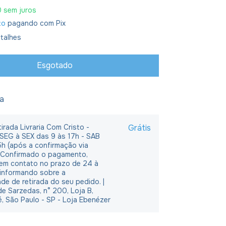
0
sem juros
to
pagando com Pix
talhes
ja
irada Livraria Com Cristo -
Grátis
 SEG à SEX das 9 às 17h - SAB
5h (após a confirmação via
 Confirmado o pagamento,
em contato no prazo de 24 à
 informando sobre a
ade de retirada do seu pedido. |
e Sarzedas, n° 200, Loja B,
é, São Paulo - SP - Loja Ebenézer