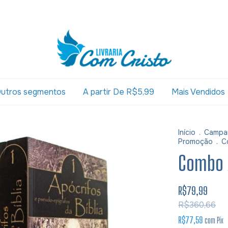
utros segmentos
A partir De R$5,99
Mais Vendidos
Início
.
Campa
Promoção
.
C
Combo A
R$79,99
R$360,66
R$77,59
com
Pix