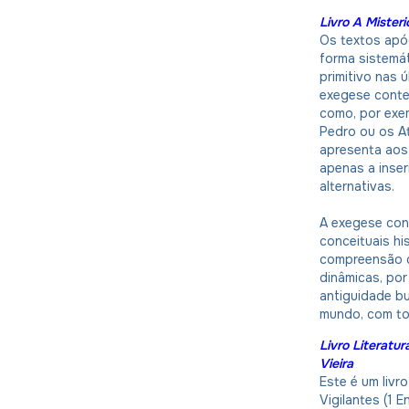
Livro A Mister
Os textos apó
forma sistemá
primitivo nas 
exegese conte
como, por exe
Pedro ou os At
apresenta aos 
apenas a inseri
alternativas.
A exegese con
conceituais hi
compreensão d
dinâmicas, po
antiguidade b
mundo, com to
Livro Literatur
Vieira
Este é um livr
Vigilantes (1 