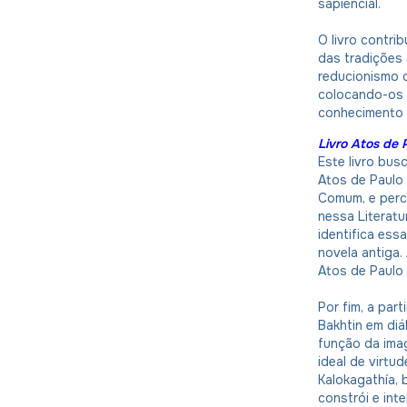
sapiencial.
O livro contri
das tradições 
reducionismo 
colocando-os
conhecimento d
Livro Atos de 
Este livro bu
Atos de Paulo e
Comum, e perc
nessa Literatu
identifica ess
novela antiga.
Atos de Paulo 
Por fim, a par
Bakhtin em diá
função da ima
ideal de virtu
Kalokagathía,
constrói e int