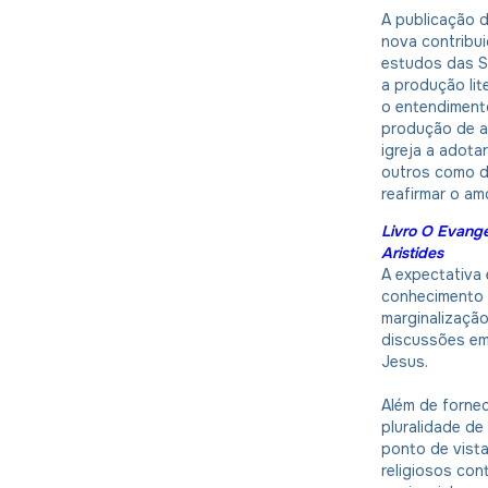
A publicação d
nova contribu
estudos das S
a produção lit
o entendiment
produção de a
igreja a adota
outros como de
reafirmar o am
Livro O Evange
Aristides
A expectativa 
conhecimento d
marginalização
discussões em
Jesus.
Além de forne
pluralidade de
ponto de vista
religiosos co