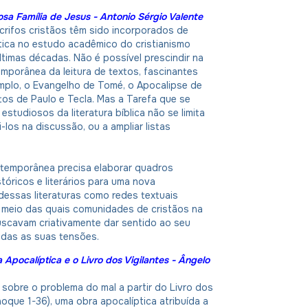
iosa Família de Jesus - Antonio Sérgio Valente
crifos cristãos têm sido incorporados de
tica no estudo acadêmico do cristianismo
últimas décadas. Não é possível prescindir na
mporânea da leitura de textos, fascinantes
mplo, o Evangelho de Tomé, o Apocalipse de
os de Paulo e Tecla. Mas a Tarefa que se
estudiosos da literatura bíblica não se limita
-los na discussão, ou a ampliar listas
temporânea precisa elaborar quadros
stóricos e literários para uma nova
essas literaturas como redes textuais
r meio das quais comunidades de cristãos na
uscavam criativamente dar sentido ao seu
das as suas tensões.
a Apocalíptica e o Livro dos Vigilantes - Ângelo
o sobre o problema do mal a partir do Livro dos
Enoque 1-36), uma obra apocalíptica atribuída a