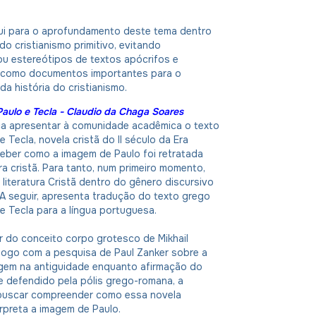
bui para o aprofundamento deste tema dentro
do cristianismo primitivo, evitando
ou estereótipos de textos apócrifos e
 como documentos importantes para o
a história do cristianismo.
Paulo e Tecla - Claudio da Chaga Soares
sca apresentar à comunidade acadêmica o texto
 Tecla, novela cristã do II século da Era
eber como a imagem de Paulo foi retratada
ra cristã. Para tanto, num primeiro momento,
a literatura Cristã dentro do gênero discursivo
 A seguir, apresenta tradução do texto grego
e Tecla para a língua portuguesa.
tir do conceito corpo grotesco de Mikhail
logo com a pesquisa de Paul Zanker sobre a
gem na antiguidade enquanto afirmação do
de defendido pela pólis grego-romana, a
 buscar compreender como essa novela
erpreta a imagem de Paulo.