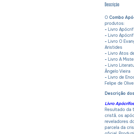
Descrição
O
Combo Apóc
produtos:
-
Livro Apócrif
-
Livro Apócrif
-
Livro O Evan
Aristides
-
Livro Atos de
-
Livro A Miste
-
Livro Literatu
Ângelo Vieira
-
Livro de Enoq
Felipe de Oliv
Descrição do
Livro Apócrifo
Resultado da t
cristã, os ap
reveladores d
parcela da cri
oficial. Produ