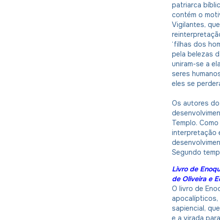
patriarca bíbl
contém o motiv
Vigilantes, que
reinterpretaçã
‘filhas dos ho
pela belezas 
uniram-se a el
seres humanos 
eles se perder
Os autores do 
desenvolvimen
Templo. Como r
interpretação 
desenvolvimen
Segundo templ
Livro de Enoqu
de Oliveira e 
O livro de Eno
apocalípticos,
sapiencial, qu
e a virada para