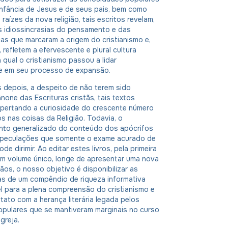
infância de Jesus e de seus pais, bem como
raízes da nova religião, tais escritos revelam,
s idiossincrasias do pensamento e das
cas que marcaram a origem do cristianismo e,
, refletem a efervescente e plural cultura
a qual o cristianismo passou a lidar
e em seu processo de expansão.
 depois, a despeito de não terem sido
ânone das Escrituras cristãs, tais textos
pertando a curiosidade do crescente número
s nas coisas da Religião. Todavia, o
to generalizado do conteúdo dos apócrifos
peculações que somente o exame acurado de
ode dirimir. Ao editar estes livros, pela primeira
em volume único, longe de apresentar uma nova
tãos, o nosso objetivo é disponibilizar as
as de um compêndio de riqueza informativa
l para a plena compreensão do cristianismo e
ntato com a herança literária legada pelos
pulares que se mantiveram marginais no curso
igreja.