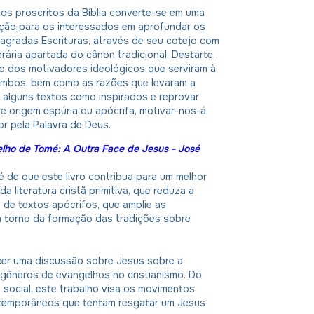
os proscritos da Bíblia converte-se em uma
ição para os interessados em aprofundar os
agradas Escrituras, através de seu cotejo com
erária apartada do cânon tradicional. Destarte,
o dos motivadores ideológicos que serviram à
mbos, bem como as razões que levaram a
r alguns textos como inspirados e reprovar
 origem espúria ou apócrifa, motivar-nos-á
or pela Palavra de Deus.
lho de Tomé: A Outra Face de Jesus - José
é de que este livro contribua para um melhor
a literatura cristã primitiva, que reduza a
 de textos apócrifos, que amplie as
 torno da formação das tradições sobre
cer uma discussão sobre Jesus sobre a
 gêneros de evangelhos no cristianismo. Do
 social, este trabalho visa os movimentos
ntemporâneos que tentam resgatar um Jesus