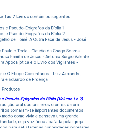
rifos 7 Livros
contém os seguintes
os e Pseudo-Epigrafos da Bíblia 1
os e Pseudo-Epigrafos da Bíblia 2
gelho de Tomé: A Outra Face de Jesus - José
 Paulo e Tecla - Claudio da Chaga Soares
riosa Família de Jesus - Antonio Sérgio Valente
ra Apocalíptica e o Livro dos Vigilantes -
ue O Etíope Comentários - Luiz Alexandre,
eira e Eduardo de Proença
s Produtos
s e Pseudo-Epigrafos da Bíblia (Volume 1 e 2)
radição oral dos primeiros crentes da era
ócrifos tornaram-se importantes documentos
o modo como vivia e pensava uma grande
standade, cuja voz ficou abafada pela igreja
zidos para satisfazer as curiosidades populares