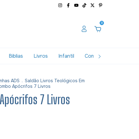
0
Biblias
Livros
Infantil
Combos
Variados
nhas ADS
.
Saldão Livros Teológicos Em
ombo Apócrifos 7 Livros
pócrifos 7 Livros