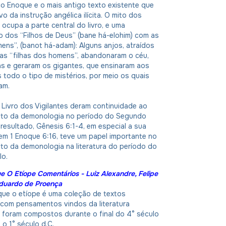
ico Enoque e o mais antigo texto existente que
o da instrução angélica ilícita. O mito dos
 ocupa a parte central do livro, e uma
o dos “Filhos de Deus” (bane há-elohim) com as
mens”, (banot há-adam): Alguns anjos, atraídos
das “filhas dos homens”, abandonaram o céu,
as e geraram os gigantes, que ensinaram aos
todo o tipo de mistérios, por meio os quais
am.
Livro dos Vigilantes deram continuidade ao
to da demonologia no período do Segundo
esultado, Gênesis 6:1-4, em especial a sua
em 1 Enoque 6:16, teve um papel importante no
to da demonologia na literatura do período do
o.
e O Etíope Comentários - Luiz Alexandre, Felipe
Eduardo de Proença
que o etíope é uma coleção de textos
 com pensamentos vindos da literatura
e foram compostos durante o final do 4° século
 o 1° século d.C.