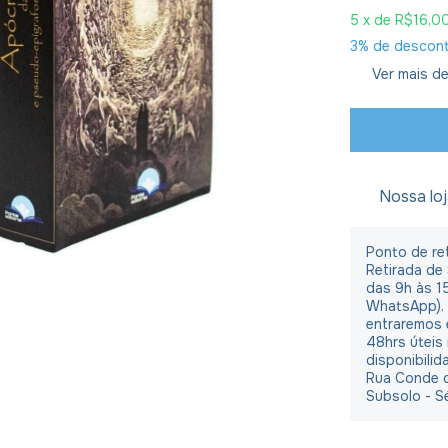
5
x de
R$16,0
3% de descon
Ver mais de
Nossa lo
Ponto de ret
Retirada de
das 9h às 1
WhatsApp).
entraremos 
48hrs úteis
disponibilid
Rua Conde d
Subsolo - S