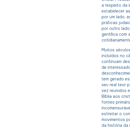
a respeito da 
estabelecer as 
por um lado, a
práticas judai
por outro lado
gentílica com 
cotidianament
Muitos séculos
incluídos no c
continuam des
de interessado
desconhecimen
tem gerado es
seu real teor p
vez reunidos 
Bíblia aos cris
fontes primári
incomensuráve
estreitar o co
movimentos po
da história da 