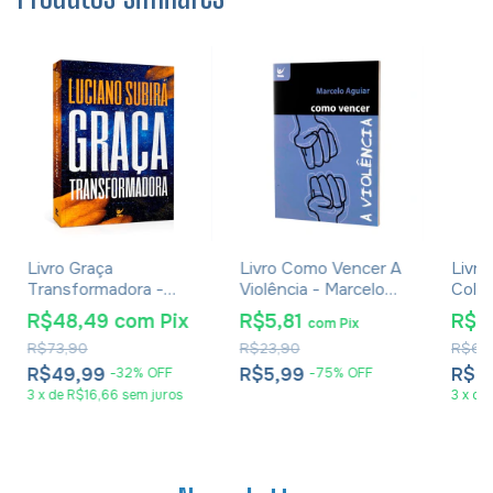
Livro Graça
Livro Como Vencer A
Livro
Transformadora -
Violência - Marcelo
Colo
Luciano Subirá
Aguiar
Orde
R$48,49
com
Pix
R$5,81
R$4
com
Pix
Leon
R$73,90
R$23,90
R$68
R$49,99
R$5,99
R$4
-
32
%
OFF
-
75
%
OFF
3
x
de
R$16,66
sem juros
3
x
de