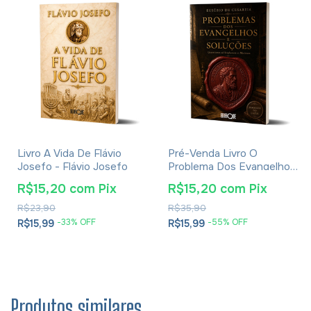
Livro A Vida De Flávio
Pré-Venda Livro O
Josefo - Flávio Josefo
Problema Dos Evangelhos
E Soluções- Eusébio De
R$15,20
com
Pix
R$15,20
com
Pix
Cesareia
R$23,90
R$35,90
-
33
% OFF
-
55
% OFF
R$15,99
R$15,99
Produtos similares