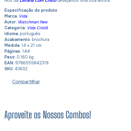
Nós da
Livraria Com Cristo
desejamos uma boa leitura.
Especificação do produto
Marca
:
Vida
Autor
:
Watchman Nee
Categoria:
Vida Cristã
Idioma
: português
Acabamento
: brochura
Medida
: 14 x 21 cm
Páginas
: 144
Peso
: 0,160 kg
EAN
: 9786555842319
SKU
: 43632
Compartilhar
Aproveite os Nossos Combos!