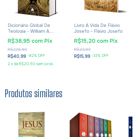
Dicionário Global De
Livro A Vida De Flávio
Teologia - William A.
Josefo - Flávio Josefo
Dyrness
R$38,95
com
Pix
R$15,20
com
Pix
R$226,90
R$23,90
-
82
% OFF
-
33
% OFF
R$40,99
R$15,99
2
x
de
R$20,50
sem juros
Produtos similares