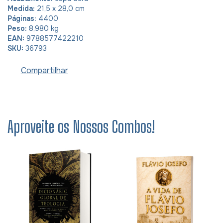
Medida:
21,5 x 28,0 cm
Páginas:
4400
Peso:
8,980 kg
EAN:
9788577422210
SKU:
36793
Compartilhar
Aproveite os Nossos Combos!