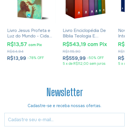
Livro Jesus Profeta e
Livro Enciclopédia De
Novo
Luz do Mundo - Cida
Bíblia Teologia E
Inter
Almeida
Filosofia - R. N.
Por V
R$13,57
R$543,19
com
Pix
R$6
com
Pix
Champlin
Norm
R$64,94
R$1.115,90
R$1.5
R$13,99
R$559,99
R$6
-
78
%
OFF
-
50
%
OFF
5
x
de
R$112,00
sem juros
5
x
de
Newsletter
Cadastre-se e receba nossas ofertas.