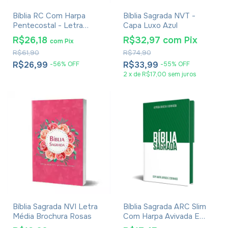
Bíblia RC Com Harpa
Bíblia Sagrada NVT -
Pentecostal - Letra
Capa Luxo Azul
Gigante - Capa Dura Azul
R$26,18
R$32,97
com
Pix
com
Pix
R$61,90
R$74,90
R$26,99
R$33,99
-
56
%
OFF
-
55
%
OFF
2
x
de
R$17,00
sem juros
Bíblia Sagrada NVI Letra
Bíblia Sagrada ARC Slim
Média Brochura Rosas
Com Harpa Avivada E
Corinhos - Capa Dura