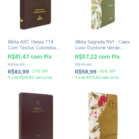
Bíblia ARC Harpa 774
Bíblia Sagrada NVI - Capa
Com Textos Coloridos
Luxo Duotone Verde
Letra Hipergigante -
Floral Silver
R$81,47
com
Pix
R$57,22
com
Pix
Capa Marrom Com Zíper
R$114,95
R$131,90
R$83,99
R$58,99
-
27
%
OFF
-
55
%
OFF
5
x
de
R$16,80
sem juros
3
x
de
R$19,66
sem juros