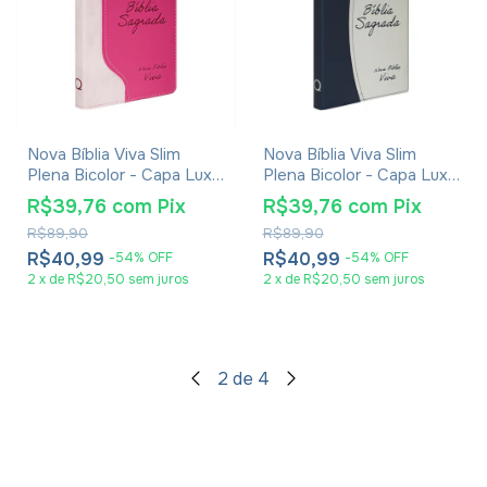
Nova Bíblia Viva Slim
Nova Bíblia Viva Slim
Plena Bicolor - Capa Luxo
Plena Bicolor - Capa Luxo
Rosa E Pink
Azul E Cinza
R$39,76
com
Pix
R$39,76
com
Pix
R$89,90
R$89,90
R$40,99
R$40,99
-
54
%
OFF
-
54
%
OFF
2
x
de
R$20,50
sem juros
2
x
de
R$20,50
sem juros
2
de
4