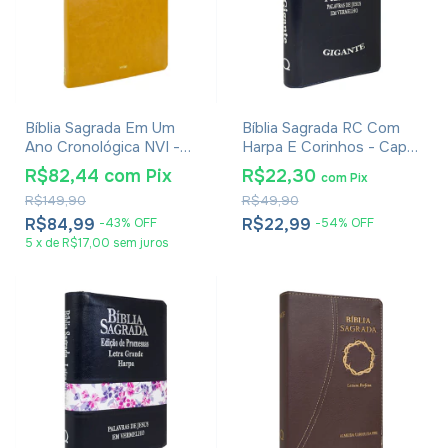
Bíblia Sagrada Em Um
Bíblia Sagrada RC Com
Ano Cronológica NVI -
Harpa E Corinhos - Capa
Capa Luxo Caramelo
Zíper Azul
R$82,44
com
Pix
R$22,30
com
Pix
R$149,90
R$49,90
R$84,99
R$22,99
-
43
%
OFF
-
54
%
OFF
5
x
de
R$17,00
sem juros