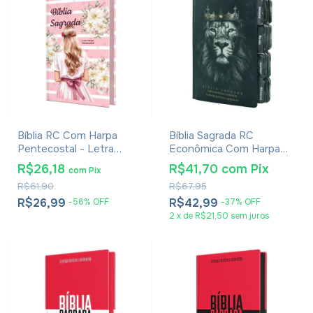
Bíblia RC Com Harpa
Bíblia Sagrada RC
Pentecostal - Letra
Econômica Com Harpa
Gigante - Capa Dura Rosa
Avivada E Corinhos -
R$26,18
R$41,70
com
Pix
com
Pix
Letra Gigante - Capa
R$61,90
R$67,95
Dura Reis Dos Reis Com
Aba Adesiva
R$26,99
R$42,99
-
56
%
OFF
-
37
%
OFF
2
x
de
R$21,50
sem juros