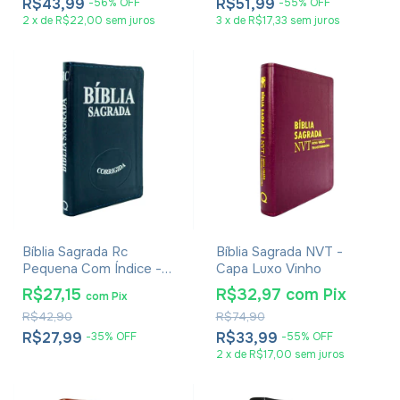
R$43,99
R$51,99
-
56
%
OFF
-
55
%
OFF
2
x
de
R$22,00
sem juros
3
x
de
R$17,33
sem juros
Bíblia Sagrada Rc
Bíblia Sagrada NVT -
Pequena Com Índice -
Capa Luxo Vinho
Capa Luxo Azul
R$27,15
R$32,97
com
Pix
com
Pix
R$42,90
R$74,90
R$27,99
R$33,99
-
35
%
OFF
-
55
%
OFF
2
x
de
R$17,00
sem juros