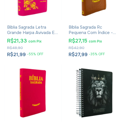
Bíblia Sagrada Letra
Bíblia Sagrada Rc
Grande Harpa Avivada E
Pequena Com Índice -
Corinhos - Carteira Pink
Capa Luxo Marrom
R$21,33
R$27,15
com
Pix
com
Pix
R$48,90
R$42,90
R$21,99
R$27,99
-
55
%
OFF
-
35
%
OFF