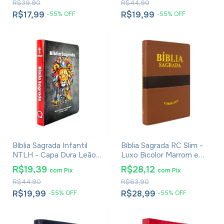
R$39,90
R$44,90
R$17,99
R$19,99
-
55
%
OFF
-
55
%
OFF
Bíblia Sagrada Infantil
Bíblia Sagrada RC Slim -
NTLH - Capa Dura Leão
Luxo Bicolor Marrom e
Cinza
Preto
R$19,39
R$28,12
com
Pix
com
Pix
R$44,90
R$63,90
R$19,99
R$28,99
-
55
%
OFF
-
55
%
OFF