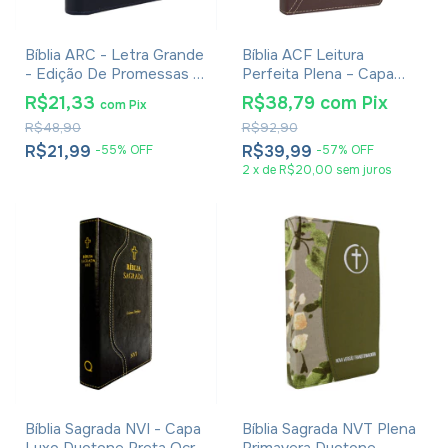
Bíblia ARC - Letra Grande
Bíblia ACF Leitura
- Edição De Promessas -
Perfeita Plena – Capa
Palavras De Jesus Em
Luxo Marrom
R$21,33
R$38,79
com
Pix
com
Pix
Vermelho - Harpa - Capa
R$48,90
R$92,90
Zíper Tricolor Azul
R$21,99
R$39,99
-
55
%
OFF
-
57
%
OFF
2
x
de
R$20,00
sem juros
Bíblia Sagrada NVI - Capa
Bíblia Sagrada NVT Plena