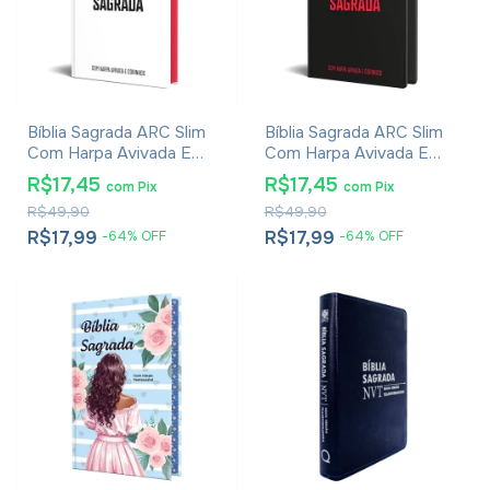
Bíblia Sagrada ARC Slim
Bíblia Sagrada ARC Slim
Com Harpa Avivada E
Com Harpa Avivada E
Corinhos - Capa Dura
Corinhos - Capa Dura
R$17,45
R$17,45
com
Pix
com
Pix
Tricolor
Rubro-negro
R$49,90
R$49,90
R$17,99
R$17,99
-
64
%
OFF
-
64
%
OFF