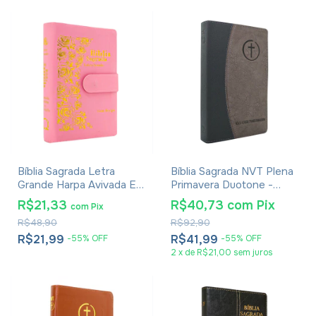
Bíblia Sagrada Letra
Bíblia Sagrada NVT Plena
Grande Harpa Avivada E
Primavera Duotone -
Corinhos - Carteira Rosa
Capa Luxo Tecido Preta
R$21,33
R$40,73
com
Pix
com
Pix
R$48,90
R$92,90
R$21,99
R$41,99
-
55
%
OFF
-
55
%
OFF
2
x
de
R$21,00
sem juros