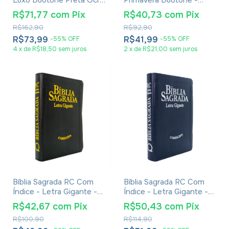
Luxo Duotone Preta Ocre
Primavera Duotone -
Gold
Capa Luxo Tecido Verde
R$71,77
com
Pix
R$40,73
com
Pix
Cruz Branca
R$162,90
R$92,90
R$73,99
R$41,99
-
55
%
OFF
-
55
%
OFF
4
x
de
R$18,50
sem juros
2
x
de
R$21,00
sem juros
Bíblia Sagrada RC Com
Bíblia Sagrada RC Com
Índice - Letra Gigante -
Índice - Letra Gigante -
Capa Luxo Preta
Capa Luxo Azul
R$42,67
com
Pix
R$50,43
com
Pix
R$100,90
R$114,90