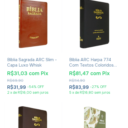
Bíblia Sagrada ARC Slim -
Bíblia ARC Harpa 774
Capa Luxo Whisk
Com Textos Coloridos
Letra Hipergigante -
R$31,03
com
Pix
R$81,47
com
Pix
Capa Preta Com Zíper
R$69,90
R$114,90
R$31,99
R$83,99
-
54
%
OFF
-
27
%
OFF
2
x
de
R$16,00
sem juros
5
x
de
R$16,80
sem juros