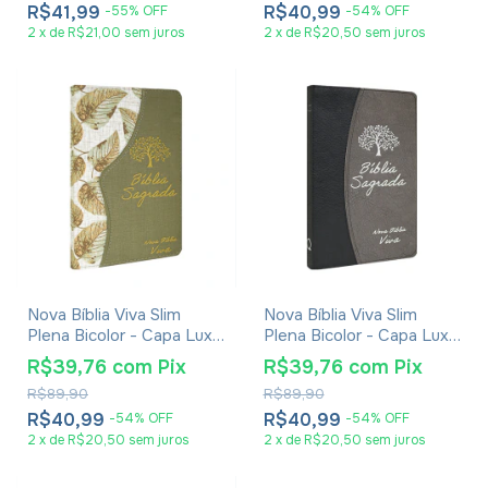
R$41,99
R$40,99
-
55
%
OFF
-
54
%
OFF
2
x
de
R$21,00
sem juros
2
x
de
R$20,50
sem juros
Nova Bíblia Viva Slim
Nova Bíblia Viva Slim
Plena Bicolor - Capa Luxo
Plena Bicolor - Capa Luxo
Verde Folhas
Preta E Cinza
R$39,76
com
Pix
R$39,76
com
Pix
R$89,90
R$89,90
R$40,99
R$40,99
-
54
%
OFF
-
54
%
OFF
2
x
de
R$20,50
sem juros
2
x
de
R$20,50
sem juros