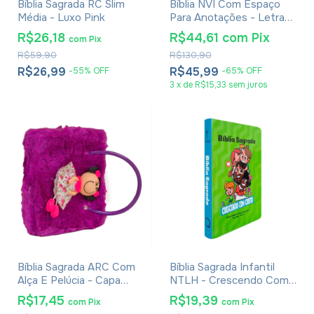
Bíblia Sagrada RC Slim
Bíblia NVI Com Espaço
Média - Luxo Pink
Para Anotações - Letra
Média - Capa Espiral Rei
R$26,18
R$44,61
com
Pix
com
Pix
Dos Reis
R$59,90
R$130,90
R$26,99
R$45,99
-
55
%
OFF
-
65
%
OFF
3
x
de
R$15,33
sem juros
Bíblia Sagrada ARC Com
Bíblia Sagrada Infantil
Alça E Pelúcia - Capa
NTLH - Crescendo Com
Roxa
Cristo - Capa Dura Verde
R$17,45
R$19,39
com
Pix
com
Pix
Claro