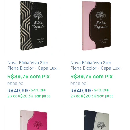
Nova Bíblia Viva Slim
Nova Bíblia Viva Slim
Plena Bicolor - Capa Luxo
Plena Bicolor - Capa Luxo
Preta E Listras
Rosa E Marrom
R$39,76
com
Pix
R$39,76
com
Pix
R$89,90
R$89,90
R$40,99
R$40,99
-
54
%
OFF
-
54
%
OFF
2
x
de
R$20,50
sem juros
2
x
de
R$20,50
sem juros