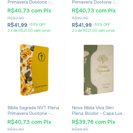
Primavera Duotone -
Primavera Duotone -
Capa Luxo Tecido Café
Capa Luxo Tecido Verde
R$40,73
com
Pix
R$40,73
com
Pix
e Cinza
R$92,90
R$92,90
R$41,99
R$41,99
-
55
%
OFF
-
55
%
OFF
2
x
de
R$21,00
sem juros
2
x
de
R$21,00
sem juros
Bíblia Sagrada NVT Plena
Nova Bíblia Viva Slim
Primavera Duotone -
Plena Bicolor - Capa Luxo
Capa Luxo Tecido
Bege Floral
R$40,73
com
Pix
R$39,76
com
Pix
Amarela
R$92,90
R$89,90