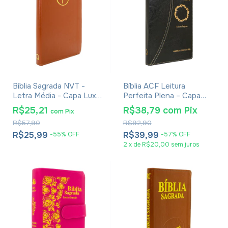
Bíblia Sagrada NVT -
Bíblia ACF Leitura
Letra Média - Capa Luxo
Perfeita Plena – Capa
Cruz Marrom
Luxo Preta
R$25,21
R$38,79
com
Pix
com
Pix
R$57,90
R$92,90
R$25,99
R$39,99
-
55
%
OFF
-
57
%
OFF
2
x
de
R$20,00
sem juros