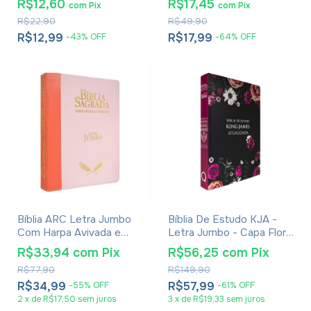
R$12,60
R$17,45
com
Pix
com
Pix
Alvi-verde
R$22,90
R$49,90
R$12,99
R$17,99
-
43
%
OFF
-
64
%
OFF
Bíblia ARC Letra Jumbo
Bíblia De Estudo KJA -
Com Harpa Avivada e
Letra Jumbo - Capa Floral
Corinhos - Capa Laranja
Pink
R$33,94
com
Pix
R$56,25
com
Pix
e Rosa
R$77,90
R$149,90
R$34,99
R$57,99
-
55
%
OFF
-
61
%
OFF
2
x
de
R$17,50
sem juros
3
x
de
R$19,33
sem juros