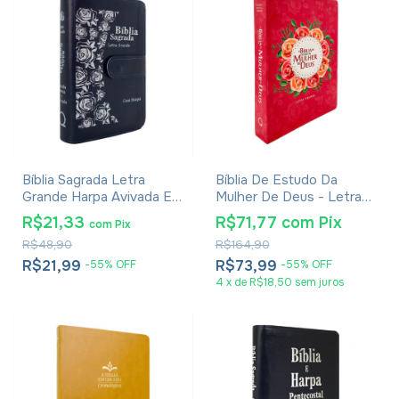
Bíblia Sagrada Letra
Bíblia De Estudo Da
Grande Harpa Avivada E
Mulher De Deus - Letra
Corinhos - Carteira Azul
Grande - Capa Dura Pink
R$21,33
R$71,77
com
Pix
com
Pix
R$48,90
R$164,90
R$21,99
R$73,99
-
55
%
OFF
-
55
%
OFF
4
x
de
R$18,50
sem juros