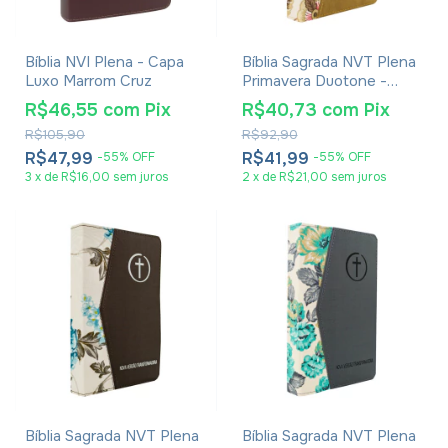
Bíblia NVI Plena - Capa
Bíblia Sagrada NVT Plena
Luxo Marrom Cruz
Primavera Duotone -
Capa Luxo Tecido
R$46,55
com
Pix
R$40,73
com
Pix
Marrom Claro
R$105,90
R$92,90
R$47,99
R$41,99
-
55
%
OFF
-
55
%
OFF
3
x
de
R$16,00
sem juros
2
x
de
R$21,00
sem juros
Bíblia Sagrada NVT Plena
Bíblia Sagrada NVT Plena