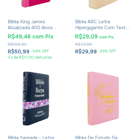
Bíblia King James
Bíblia ARC Letra
Atualizada 400 Anos
Hipergigante Com Textos
Letra Hipergigante - Luxo
Coloridos, Harpa E
R$49,46
com
Pix
R$29,09
com
Pix
Pink Bicolor
Corinhos - Capa Luxo
R$109,90
R$73,90
Rose
R$50,99
R$29,99
-
54
%
OFF
-
59
%
OFF
3
x
de
R$17,00
sem juros
Bíblia Sagrada - Letra
Bíblia De Estudo Da