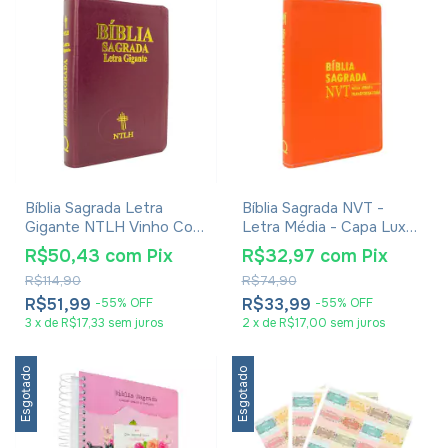
Bíblia Sagrada Letra
Bíblia Sagrada NVT -
Gigante NTLH Vinho Com
Letra Média - Capa Luxo
Índice
Laranja
R$50,43
com
Pix
R$32,97
com
Pix
R$114,90
R$74,90
R$51,99
R$33,99
-
55
%
OFF
-
55
%
OFF
3
x
de
R$17,33
sem juros
2
x
de
R$17,00
sem juros
Esgotado
Esgotado