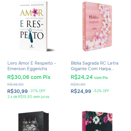
Livro Amor E Respeito -
Biblia Sagrada RC Letra
Emerson Eggerichs
Gigante Com Harpa
Avivada E Corinhos Capa
R$30,06
com
Pix
R$24,24
com
Pix
Dura Ramos Flores
R$48,90
R$51,90
R$30,99
R$24,99
-
37
%
OFF
-
52
%
OFF
2
x
de
R$15,50
sem juros