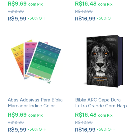
Rosa Pacote Com 3
- Textos Coloridos - Leão
R$9,69
R$16,48
com
Pix
com
Pix
Rei Dos Reis
R$19,90
R$40,90
R$9,99
R$16,99
-
50
%
OFF
-
58
%
OFF
Abas Adesivas Para Bíblia
Bíblia ARC Capa Dura
Marcador Índice Color
Letra Grande Com Harpa
Pacote Com 3
- Textos Coloridos - Leão
R$9,69
R$16,48
com
Pix
com
Pix
PB
R$19,90
R$40,90
R$9,99
R$16,99
-
50
%
OFF
-
58
%
OFF