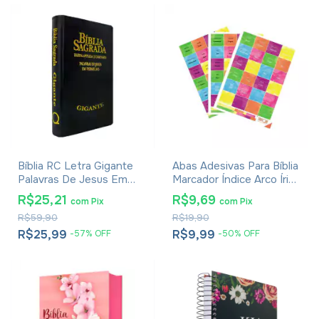
Bíblia RC Letra Gigante
Abas Adesivas Para Bíblia
Palavras De Jesus Em
Marcador Índice Arco Íris
Vermelho Harpa E
Pacote Com 3
R$25,21
R$9,69
com
Pix
com
Pix
Corinhos - Capa Luxo
R$59,90
R$19,90
Preta
R$25,99
R$9,99
-
57
%
OFF
-
50
%
OFF