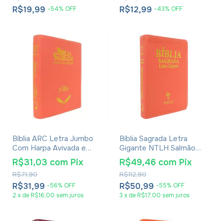
R$19,99
R$12,99
-
54
%
OFF
-
43
%
OFF
Bíblia ARC Letra Jumbo
Bíblia Sagrada Letra
Com Harpa Avivada e
Gigante NTLH Salmão
Corinhos - Capa Luxo
Com Índice
R$31,03
com
Pix
R$49,46
com
Pix
Laranja
R$71,90
R$112,90
R$31,99
R$50,99
-
56
%
OFF
-
55
%
OFF
2
x
de
R$16,00
sem juros
3
x
de
R$17,00
sem juros