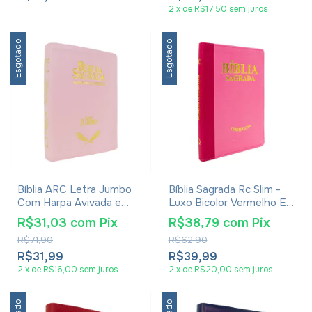
2
x
de
R$17,50
sem juros
Esgotado
Esgotado
Bíblia ARC Letra Jumbo
Bíblia Sagrada Rc Slim -
Com Harpa Avivada e
Luxo Bicolor Vermelho E
Corinhos - Capa Luxo
Rosa
R$31,03
com
Pix
R$38,79
com
Pix
Rosa
R$71,90
R$62,90
R$31,99
R$39,99
2
x
de
R$16,00
sem juros
2
x
de
R$20,00
sem juros