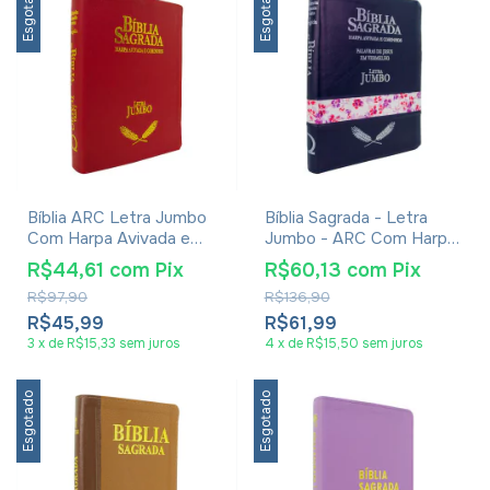
Esgotado
Esgotado
Bíblia ARC Letra Jumbo
Bíblia Sagrada - Letra
Com Harpa Avivada e
Jumbo - ARC Com Harpa
Corinhos - Capa
E Ziper Azul
R$44,61
com
Pix
R$60,13
com
Pix
Vermelha
R$97,90
R$136,90
R$45,99
R$61,99
3
x
de
R$15,33
sem juros
4
x
de
R$15,50
sem juros
Esgotado
Esgotado