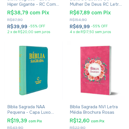
Hiper Gigante - RC Com
Mulher De Deus RC Letra
Harpa E Ziper Azul
Grande Com Harpa
R$38,79
com
Pix
R$67,89
com
Pix
Pentecostal Rosa
R$87,90
R$154,90
R$39,99
R$69,99
-
55
%
OFF
-
55
%
OFF
2
x
de
R$20,00
sem juros
4
x
de
R$17,50
sem juros
Bíblia Sagrada NAA
Bíblia Sagrada NVI Letra
Pequena - Capa Luxo
Média Brochura Rosas
Bicolor Verde Claro
R$19,39
R$12,60
com
Pix
com
Pix
R$43,90
R$22,90