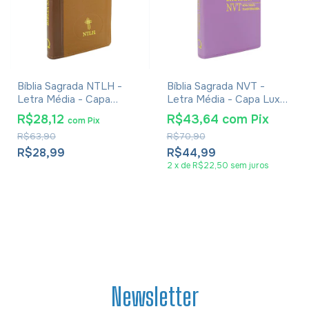
Bíblia Sagrada NTLH -
Bíblia Sagrada NVT -
Letra Média - Capa
Letra Média - Capa Luxo
Bicolor Marrom Claro e
Lilás
R$28,12
R$43,64
com
Pix
com
Pix
Marrom Escuro
R$63,90
R$70,90
R$28,99
R$44,99
2
x
de
R$22,50
sem juros
Newsletter