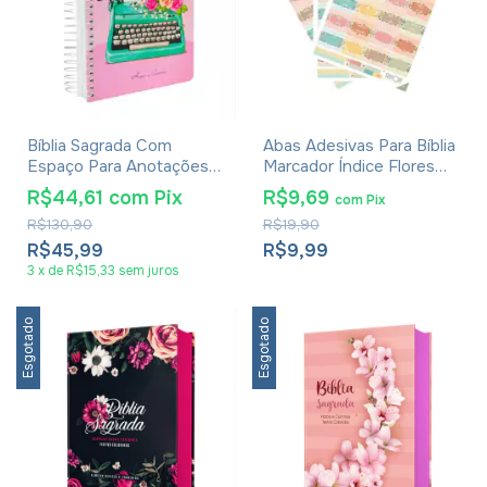
Bíblia Sagrada Com
Abas Adesivas Para Bíblia
Espaço Para Anotações
Marcador Índice Flores
Harpa Avivada E Corinhos
Pacote Com 3
R$44,61
com
Pix
R$9,69
com
Pix
Rosa Flores
R$130,90
R$19,90
R$45,99
R$9,99
3
x
de
R$15,33
sem juros
Esgotado
Esgotado