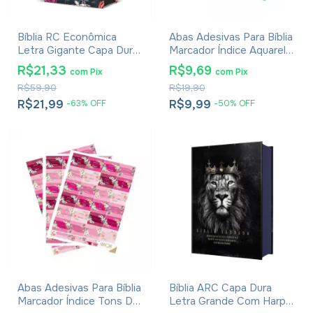
Bíblia RC Econômica
Abas Adesivas Para Bíblia
Letra Gigante Capa Dura
Marcador Índice Aquarela
Com Harpa E Corinhos
Pacote Com 3
R$21,33
R$9,69
com
Pix
com
Pix
Flores Pink
R$59,90
R$19,90
R$21,99
R$9,99
-
63
%
OFF
-
50
%
OFF
Abas Adesivas Para Bíblia
Bíblia ARC Capa Dura
Marcador Índice Tons De
Letra Grande Com Harpa