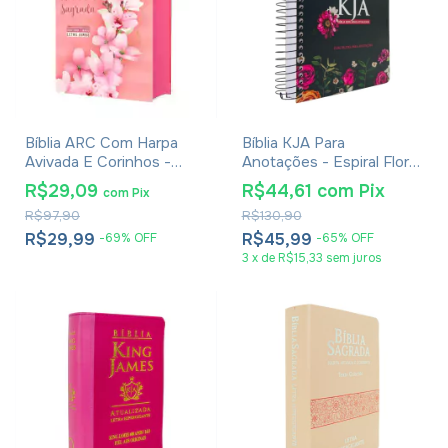
Bíblia ARC Com Harpa
Bíblia KJA Para
Avivada E Corinhos -
Anotações - Espiral Floral
Letra Jumbo - Capa Dura
Pink
R$29,09
R$44,61
com
Pix
com
Pix
Ramos Flores
R$97,90
R$130,90
R$29,99
R$45,99
-
69
%
OFF
-
65
%
OFF
3
x
de
R$15,33
sem juros