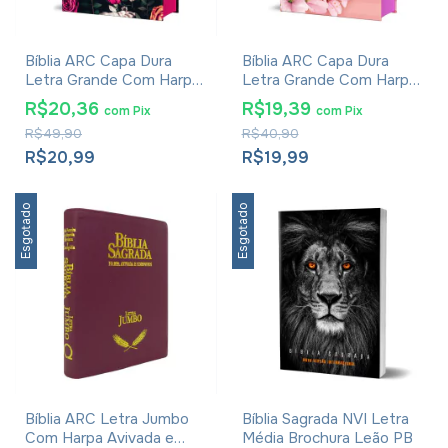
Bíblia ARC Capa Dura
Bíblia ARC Capa Dura
Letra Grande Com Harpa
Letra Grande Com Harpa
- Textos Coloridos -
- Textos Coloridos -
R$20,36
R$19,39
com
Pix
com
Pix
Floral Pink
Ramos Flores
R$49,90
R$40,90
R$20,99
R$19,99
Esgotado
Esgotado
Bíblia ARC Letra Jumbo
Bíblia Sagrada NVI Letra
Com Harpa Avivada e
Média Brochura Leão PB