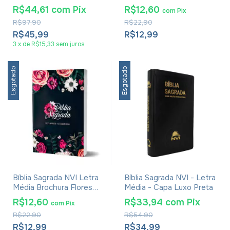
Corinhos - Capa Luxo
R$44,61
com
Pix
R$12,60
com
Pix
Vinho
R$97,90
R$22,90
R$45,99
R$12,99
3
x
de
R$15,33
sem juros
Esgotado
Esgotado
Bíblia Sagrada NVI Letra
Bíblia Sagrada NVI - Letra
Média Brochura Flores
Média - Capa Luxo Preta
Pink
R$12,60
R$33,94
com
Pix
com
Pix
R$22,90
R$54,90
R$12,99
R$34,99