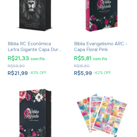
Bíblia RC Econômica
Bíblia Evangelismo ARC -
Letra Gigante Capa Dura
Capa Floral Pink
Com Harpa E Corinhos
R$21,33
R$5,81
com
Pix
com
Pix
Leão Rei dos Reis
R$59,90
R$15,90
R$21,99
R$5,99
-
63
%
OFF
-
62
%
OFF