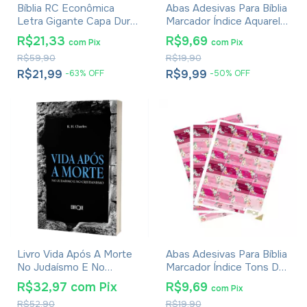
Bíblia RC Econômica
Abas Adesivas Para Bíblia
Letra Gigante Capa Dura
Marcador Índice Aquarela
Com Harpa E Corinhos
Pacote Com 3
R$21,33
R$9,69
com
Pix
com
Pix
Flores Pink
R$59,90
R$19,90
R$21,99
R$9,99
-
63
%
OFF
-
50
%
OFF
Livro Vida Após A Morte
Abas Adesivas Para Bíblia
No Judaísmo E No
Marcador Índice Tons De
Cristianismo
Rosa Pacote Com 3
R$32,97
com
Pix
R$9,69
com
Pix
R$52,90
R$19,90