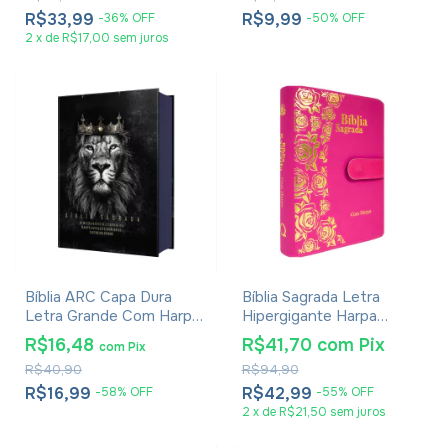
R$33,99
R$9,99
-
36
%
OFF
-
50
%
OFF
2
x
de
R$17,00
sem juros
Bíblia ARC Capa Dura
Bíblia Sagrada Letra
Letra Grande Com Harpa
Hipergigante Harpa
- Textos Coloridos - Leão
Avivada E Corinhos -
R$16,48
R$41,70
com
Pix
com
Pix
Rei Dos Reis
Carteira Pink
R$40,90
R$94,90
R$16,99
R$42,99
-
58
%
OFF
-
55
%
OFF
2
x
de
R$21,50
sem juros