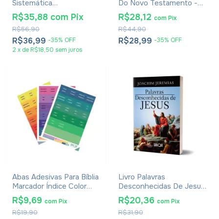
Sistemática
Do Novo Testamento -
Contemporânea - Júlio
Bo Reicke
R$35,88
com
Pix
R$28,12
com
Pix
Andrade Ferreira
R$56,90
R$44,90
R$36,99
R$28,99
-
35
%
OFF
-
35
%
OFF
2
x
de
R$18,50
sem juros
Abas Adesivas Para Bíblia
Livro Palavras
Marcador Índice Color
Desconhecidas De Jesus
Pacote Com 3
- Joachim Jeremias
R$9,69
R$20,36
com
Pix
com
Pix
R$19,90
R$31,90