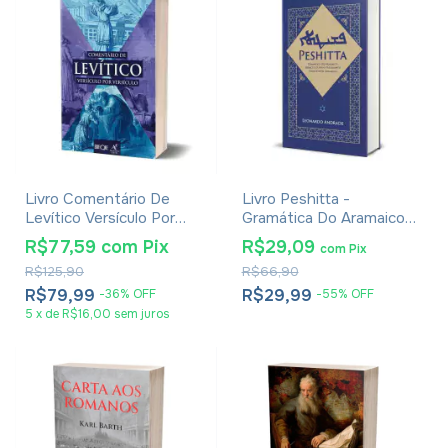
Livro Comentário De
Livro Peshitta -
Levítico Versículo Por
Gramática Do Aramaico
Versículo - Odilon Moreira
Siríaco E O Novo
R$77,59
com
Pix
R$29,09
com
Pix
Testamento Completo
R$125,90
R$66,90
Em Aramaico - Leonardo
Andrade
R$79,99
R$29,99
-
36
%
OFF
-
55
%
OFF
5
x
de
R$16,00
sem juros