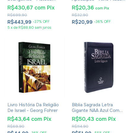
Marcos, Lucas e João -
Flora Agostinho
R$430,67
com
Pix
R$20,36
com
Pix
William Barclay - 6
R$699,90
R$32,90
Volumes
R$443,99
R$20,99
-
37
%
OFF
-
36
%
OFF
5
x
de
R$88,80
sem juros
Livro História Da Religião
Bíblia Sagrada Letra
De Israel - Georg Fohrer
Gigante NAA Azul Com
Índice
R$43,64
com
Pix
R$50,43
com
Pix
R$69,90
R$114,90
-
36
%
OFF
-
55
%
OFF