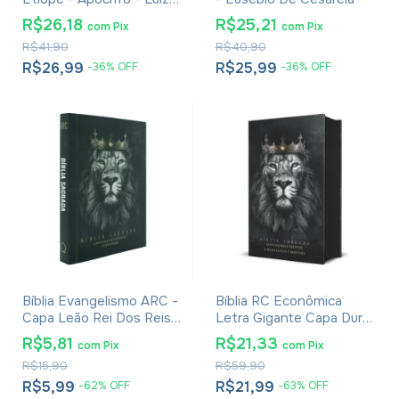
Alexandre Solano Rossi
R$26,18
R$25,21
com
Pix
com
Pix
R$41,90
R$40,90
R$26,99
R$25,99
-
36
%
OFF
-
36
%
OFF
Bíblia Evangelismo ARC -
Bíblia RC Econômica
Capa Leão Rei Dos Reis -
Letra Gigante Capa Dura
Edição De Bolso
Com Harpa E Corinhos
R$5,81
R$21,33
com
Pix
com
Pix
Leão Rei dos Reis
R$15,90
R$59,90
R$5,99
R$21,99
-
62
%
OFF
-
63
%
OFF