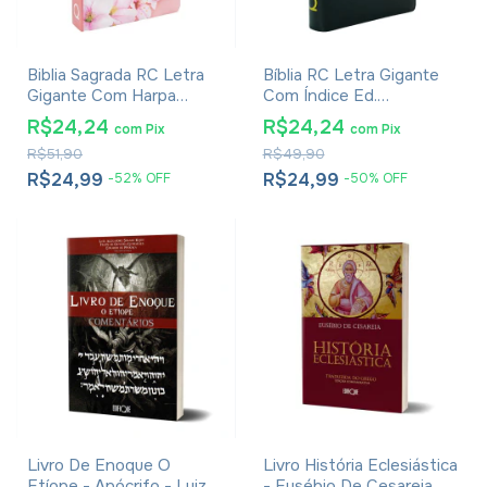
Biblia Sagrada RC Letra
Bíblia RC Letra Gigante
Gigante Com Harpa
Com Índice Ed.
Avivada E Corinhos Capa
Promessas - Palavras de
R$24,24
R$24,24
com
Pix
com
Pix
Dura Ramos Flores
Jesus Em Vermelho -
R$51,90
R$49,90
Harpa E Corinhos - Capa
Zíper Preta
R$24,99
R$24,99
-
52
%
OFF
-
50
%
OFF
Livro De Enoque O
Livro História Eclesiástica
Etíope - Apócrifo - Luiz
- Eusébio De Cesareia