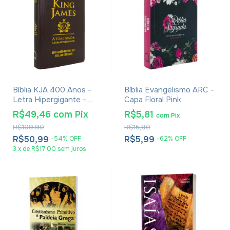
Bíblia KJA 400 Anos -
Bíblia Evangelismo ARC -
Letra Hipergigante -
Capa Floral Pink
Capa Luxo Marrom
R$49,46
com
Pix
R$5,81
com
Pix
R$109,90
R$15,90
R$50,99
R$5,99
-
54
%
OFF
-
62
%
OFF
3
x
de
R$17,00
sem juros