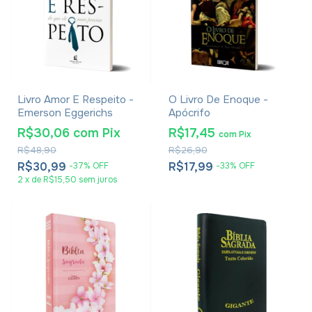
Livro Amor E Respeito -
O Livro De Enoque -
Emerson Eggerichs
Apócrifo
R$30,06
com
Pix
R$17,45
com
Pix
R$48,90
R$26,90
R$30,99
R$17,99
-
37
%
OFF
-
33
%
OFF
2
x
de
R$15,50
sem juros