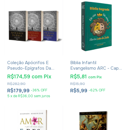
Coleção Apócrifos E
Bíblia Infantil
Pseudo-Epígrafos Da
Evangelismo ARC - Capa
Bíblia
Leão de Judá
R$174,59
com
Pix
R$5,81
com
Pix
R$282,90
R$15,90
R$179,99
R$5,99
-
36
%
OFF
-
62
%
OFF
5
x
de
R$36,00
sem juros