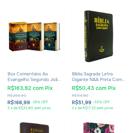
Box Comentário Ao
Bíblia Sagrada Letra
Evangelho Segundo João
Gigante NAA Preta Com
- Raymond Brown - 2
Índice
R$163,92
com
Pix
R$50,43
com
Pix
Volumes
R$265,90
R$114,90
R$168,99
R$51,99
-
36
%
OFF
-
55
%
OFF
5
x
de
R$33,80
sem juros
3
x
de
R$17,33
sem juros