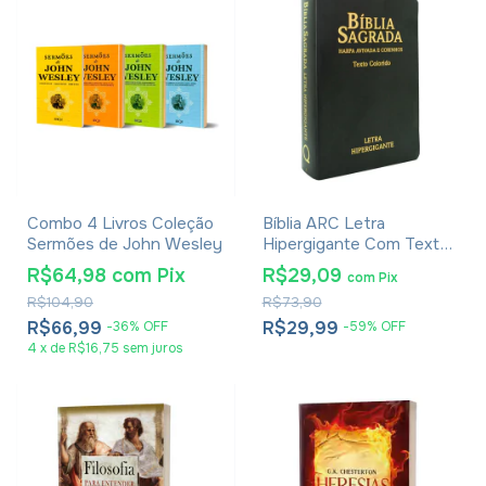
Combo 4 Livros Coleção
Bíblia ARC Letra
Sermões de John Wesley
Hipergigante Com Textos
Coloridos, Harpa E
R$64,98
com
Pix
R$29,09
com
Pix
Corinhos - Capa Luxo
R$104,90
R$73,90
Preta
R$66,99
R$29,99
-
36
%
OFF
-
59
%
OFF
4
x
de
R$16,75
sem juros