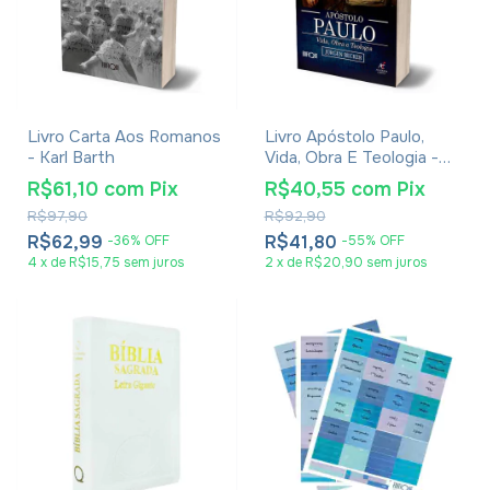
Livro Carta Aos Romanos
Livro Apóstolo Paulo,
- Karl Barth
Vida, Obra E Teologia -
Jürgen Becker
R$61,10
com
Pix
R$40,55
com
Pix
R$97,90
R$92,90
R$62,99
R$41,80
-
36
%
OFF
-
55
%
OFF
4
x
de
R$15,75
sem juros
2
x
de
R$20,90
sem juros