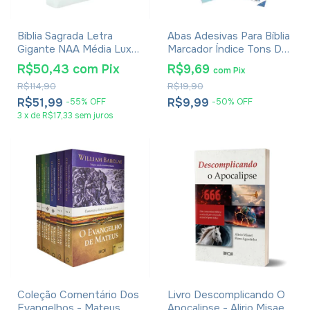
Bíblia Sagrada Letra
Abas Adesivas Para Bíblia
Gigante NAA Média Luxo
Marcador Índice Tons De
Com Índice
Azul Pacote Com 3
R$50,43
com
Pix
R$9,69
com
Pix
R$114,90
R$19,90
R$51,99
R$9,99
-
55
%
OFF
-
50
%
OFF
3
x
de
R$17,33
sem juros
Coleção Comentário Dos
Livro Descomplicando O
Evangelhos - Mateus,
Apocalipse - Alirio Misael