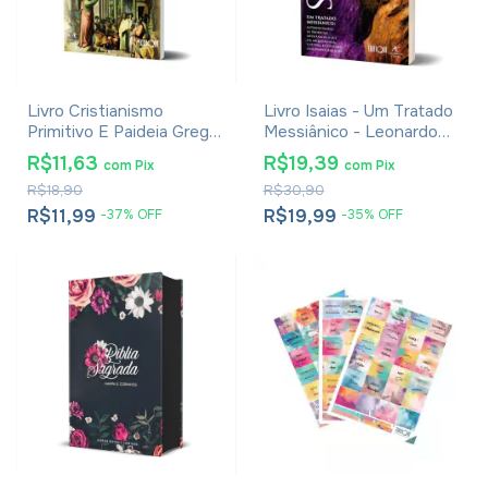
Livro Cristianismo
Livro Isaias - Um Tratado
Primitivo E Paideia Grega
Messiânico - Leonardo
- Werner Jaeger
Andrade
R$11,63
R$19,39
com
Pix
com
Pix
R$18,90
R$30,90
R$11,99
R$19,99
-
37
%
OFF
-
35
%
OFF