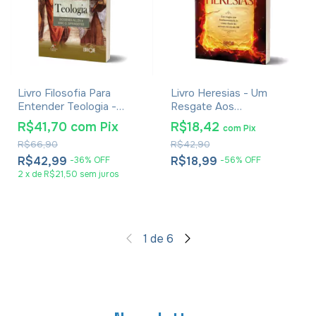
Livro Filosofia Para
Livro Heresias - Um
Entender Teologia -
Resgate Aos
Diogenes Allen e Eric O.
Fundamentos da Fé
R$41,70
com
Pix
R$18,42
com
Pix
Springsted
Cristã - G. K. Chesterton
R$66,90
R$42,90
R$42,99
R$18,99
-
36
%
OFF
-
56
%
OFF
2
x
de
R$21,50
sem juros
1
de
6