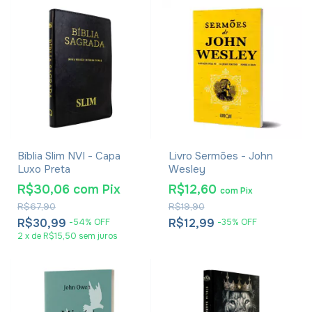
Bíblia Slim NVI - Capa
Livro Sermões - John
Luxo Preta
Wesley
R$30,06
com
Pix
R$12,60
com
Pix
R$67,90
R$19,90
R$30,99
R$12,99
-
54
%
OFF
-
35
%
OFF
2
x
de
R$15,50
sem juros