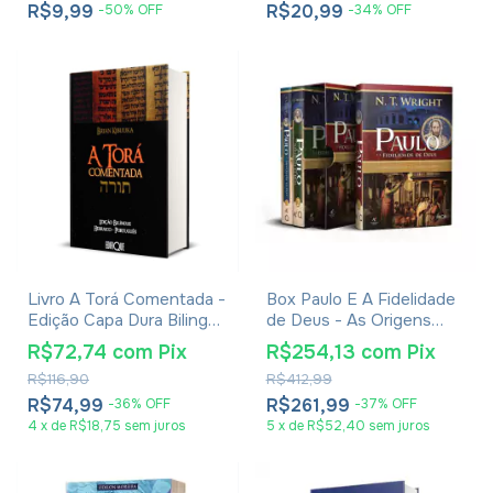
R$9,99
R$20,99
-
50
%
OFF
-
34
%
OFF
Livro A Torá Comentada -
Box Paulo E A Fidelidade
Edição Capa Dura Bilingue
de Deus - As Origens
Hebraico-Português -
Cristãs e a Questão de
R$72,74
com
Pix
R$254,13
com
Pix
Brian Kibuuka
Deus - N. T. Wright
R$116,90
R$412,99
R$74,99
R$261,99
-
36
%
OFF
-
37
%
OFF
4
x
de
R$18,75
sem juros
5
x
de
R$52,40
sem juros