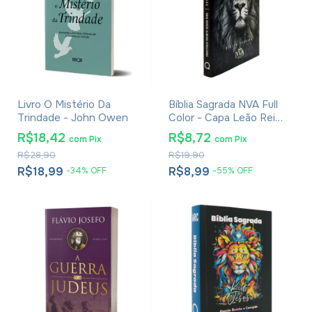
Livro O Mistério Da
Bíblia Sagrada NVA Full
Trindade - John Owen
Color - Capa Leão Rei
Dos Reis
R$18,42
R$8,72
com
Pix
com
Pix
R$28,90
R$19,90
R$18,99
R$8,99
-
34
%
OFF
-
55
%
OFF