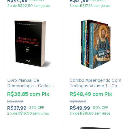
R$44,99
R$51,99
2
x
de
R$22,50
sem juros
3
x
de
R$17,33
sem juros
Livro Manual De
Combo Aprendendo Com
Demonologia - Carlos
Teólogos Volume 1 - Com
Augusto Vailatti
5 Livros
R$36,85
com
Pix
R$48,49
com
Pix
R$59,90
R$99,90
R$37,99
R$49,99
-
37
%
OFF
-
50
%
OFF
2
x
de
R$19,00
sem juros
3
x
de
R$16,66
sem juros