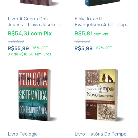
Livro A Guerra Dos
Bíblia Infantil
Judeus - Flávio Josefo -
Evangelismo ARC - Capa
Edição Completa Em
Lion Kids
R$54,31
com
Pix
R$5,81
com
Pix
Volume Único - Livros I, II,
R$87,90
R$15,90
III, IV, V, VI e VII
R$55,99
R$5,99
-
36
%
OFF
-
62
%
OFF
3
x
de
R$18,66
sem juros
Livro Teologia
Livro História Do Tempo