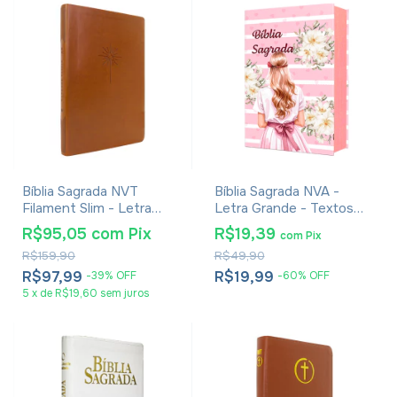
Bíblia Sagrada NVT
Bíblia Sagrada NVA -
Filament Slim - Letra
Letra Grande - Textos
Grande - Capa Luxo
Coloridos - Capa Dura
R$95,05
com
Pix
R$19,39
com
Pix
Marrom
Menina Rosa
R$159,90
R$49,90
R$97,99
R$19,99
-
39
%
OFF
-
60
%
OFF
5
x
de
R$19,60
sem juros