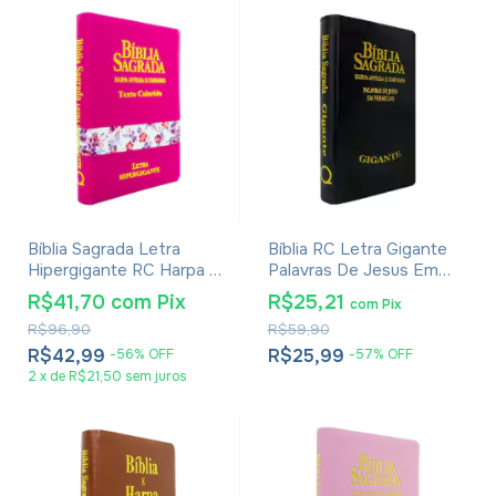
Bíblia Sagrada Letra
Bíblia RC Letra Gigante
Hipergigante RC Harpa E
Palavras De Jesus Em
Corinhos Capa Zíper Pink
Vermelho Harpa E
R$41,70
com
Pix
R$25,21
com
Pix
Corinhos - Capa Luxo
R$96,90
R$59,90
Preta
R$42,99
R$25,99
-
56
%
OFF
-
57
%
OFF
2
x
de
R$21,50
sem juros