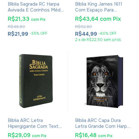
Bíblia Sagrada RC Harpa
Bíblia King James 1611
Avivada E Corinhos Média
Com Espaço Para
Capa Dura Leão Glória
Anotações Flores
R$21,33
R$43,64
com
Pix
com
Pix
Aquarela
R$48,90
R$112,90
R$21,99
R$44,99
-
55
%
OFF
-
60
%
OFF
2
x
de
R$22,50
sem juros
Bíblia ARC Letra
Bíblia ARC Capa Dura
Hipergigante Com Textos
Letra Grande Com Harpa
Coloridos, Harpa E
- Textos Coloridos - Leão
R$29,09
R$16,48
com
Pix
com
Pix
Corinhos - Capa Luxo
PB