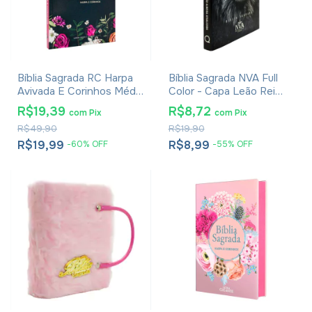
Bíblia Sagrada RC Harpa
Bíblia Sagrada NVA Full
Avivada E Corinhos Média
Color - Capa Leão Rei
Capa Dura Floral Pink
Dos Reis
R$19,39
R$8,72
com
Pix
com
Pix
R$49,90
R$19,90
R$19,99
R$8,99
-
60
%
OFF
-
55
%
OFF