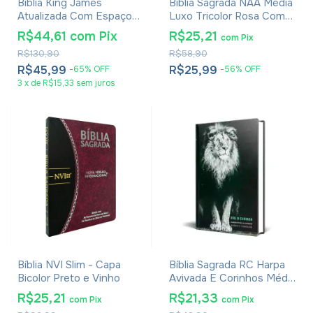
Bíblia King James
Bíblia Sagrada NAA Média
Atualizada Com Espaço
Luxo Tricolor Rosa Com
Para Anotações Blue Sky
Índice
R$44,61
com
Pix
R$25,21
com
Pix
R$130,90
R$58,90
R$45,99
R$25,99
-
65
%
OFF
-
56
%
OFF
3
x
de
R$15,33
sem juros
Bíblia NVI Slim - Capa
Bíblia Sagrada RC Harpa
Bicolor Preto e Vinho
Avivada E Corinhos Média
Capa Dura Leão Isaías
R$25,21
R$21,33
com
Pix
com
Pix