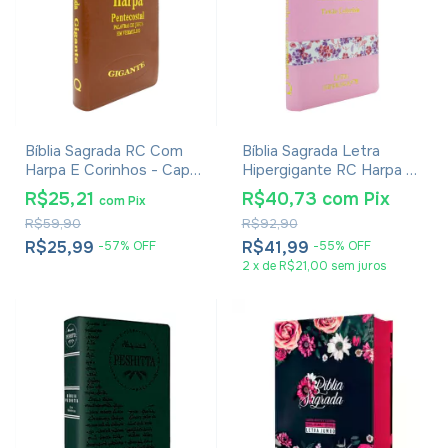
Bíblia Sagrada RC Com
Bíblia Sagrada Letra
Harpa E Corinhos - Capa
Hipergigante RC Harpa E
Luxo Veneza Whisk
Corinhos Capa Zíper
R$25,21
R$40,73
com
Pix
com
Pix
Rosa Claro
R$59,90
R$92,90
R$25,99
R$41,99
-
57
%
OFF
-
55
%
OFF
2
x
de
R$21,00
sem juros