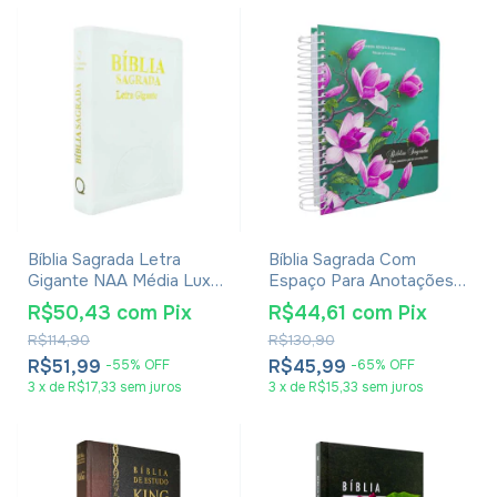
Bíblia Sagrada Letra
Bíblia Sagrada Com
Gigante NAA Média Luxo
Espaço Para Anotações
Com Índice
Harpa Avivada E Corinhos
R$50,43
com
Pix
R$44,61
com
Pix
Flores Pink
R$114,90
R$130,90
R$51,99
R$45,99
-
55
%
OFF
-
65
%
OFF
3
x
de
R$17,33
sem juros
3
x
de
R$15,33
sem juros