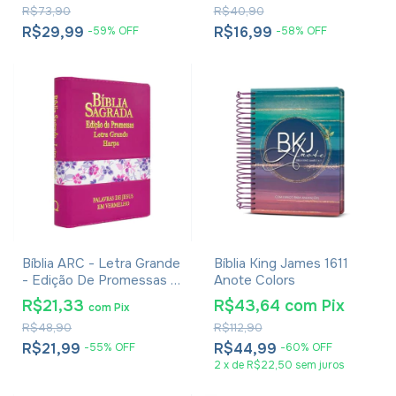
R$73,90
R$40,90
Preta
R$29,99
R$16,99
-
59
%
OFF
-
58
%
OFF
Bíblia ARC - Letra Grande
Bíblia King James 1611
- Edição De Promessas -
Anote Colors
Palavras De Jesus Em
R$21,33
R$43,64
com
Pix
com
Pix
Vermelho - Harpa - Capa
R$48,90
R$112,90
Zíper Tricolor Pink
R$21,99
R$44,99
-
55
%
OFF
-
60
%
OFF
2
x
de
R$22,50
sem juros