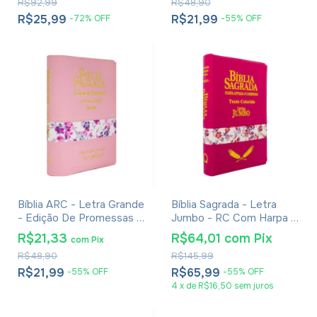
R$92,99
R$48,90
R$25,99
R$21,99
-
72
%
OFF
-
55
%
OFF
Bíblia ARC - Letra Grande
Bíblia Sagrada - Letra
- Edição De Promessas -
Jumbo - RC Com Harpa E
Palavras De Jesus Em
Ziper Pink
R$21,33
R$64,01
com
Pix
com
Pix
Vermelho - Harpa - Capa
R$48,90
R$145,99
Zíper Tricolor Rosa
R$21,99
R$65,99
-
55
%
OFF
-
55
%
OFF
4
x
de
R$16,50
sem juros