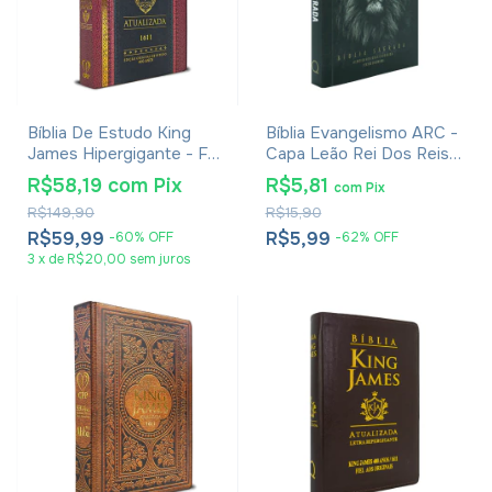
Bíblia De Estudo King
Bíblia Evangelismo ARC -
James Hipergigante - Full
Capa Leão Rei Dos Reis -
Color - Capa Dura
Edição De Bolso
R$58,19
com
Pix
R$5,81
com
Pix
Tradicional
R$149,90
R$15,90
R$59,99
R$5,99
-
60
%
OFF
-
62
%
OFF
3
x
de
R$20,00
sem juros