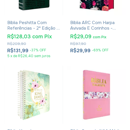
Bíblia Peshitta Com
Bíblia ARC Com Harpa
Referências - 2ª Edição -
Avivada E Corinhos -
Verde
Letra Jumbo - Capa Dura
R$128,03
com
Pix
R$29,09
com
Pix
Floral Pink
R$209,90
R$97,90
R$131,99
R$29,99
-
37
%
OFF
-
69
%
OFF
5
x
de
R$26,40
sem juros