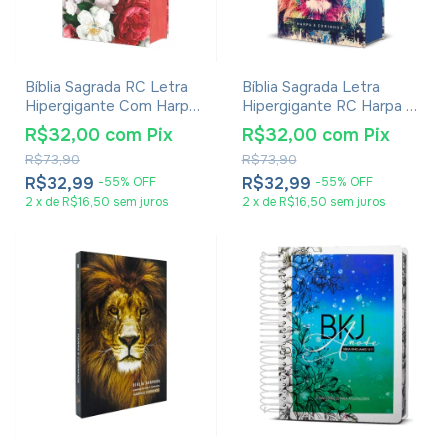
Bíblia Sagrada RC Letra
Bíblia Sagrada Letra
Hipergigante Com Harpa
Hipergigante RC Harpa E
Avivada E Corinhos Capa
Corinhos Média Capa
R$32,00
com
Pix
R$32,00
com
Pix
Dura Flores Realista
Dura Lion Colors
R$73,90
R$73,90
R$32,99
R$32,99
-
55
%
OFF
-
55
%
OFF
2
x
de
R$16,50
sem juros
2
x
de
R$16,50
sem juros