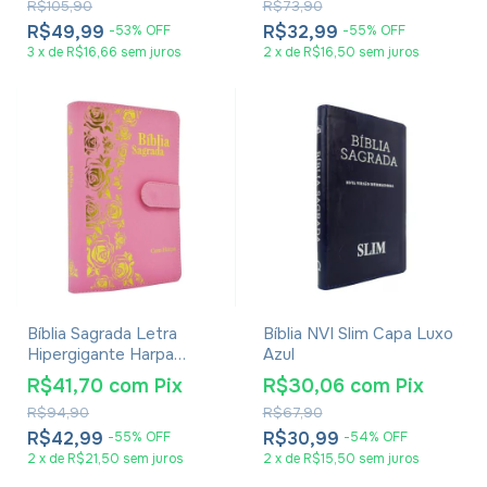
R$105,90
R$73,90
R$49,99
R$32,99
-
53
%
OFF
-
55
%
OFF
3
x
de
R$16,66
sem juros
2
x
de
R$16,50
sem juros
Bíblia Sagrada Letra
Bíblia NVI Slim Capa Luxo
Hipergigante Harpa
Azul
Avivada E Corinhos -
R$41,70
com
Pix
R$30,06
com
Pix
Carteira Rosa Claro
R$94,90
R$67,90
R$42,99
R$30,99
-
55
%
OFF
-
54
%
OFF
2
x
de
R$21,50
sem juros
2
x
de
R$15,50
sem juros