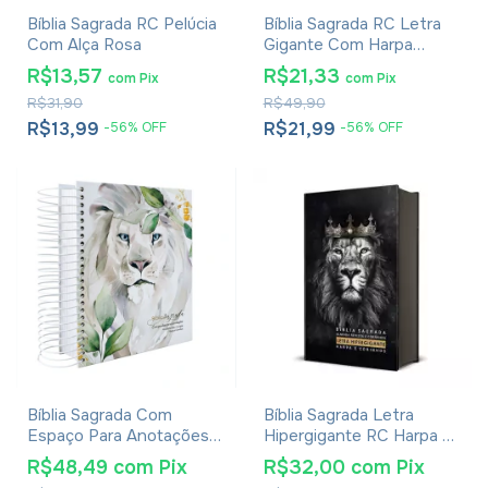
Bíblia Sagrada RC Pelúcia
Bíblia Sagrada RC Letra
Com Alça Rosa
Gigante Com Harpa
Avivada E Corinhos Capa
R$13,57
R$21,33
com
Pix
com
Pix
Dura Circulo Flores
R$31,90
R$49,90
R$13,99
R$21,99
-
56
%
OFF
-
56
%
OFF
Bíblia Sagrada Com
Bíblia Sagrada Letra
Espaço Para Anotações
Hipergigante RC Harpa E
Harpa Avivada E Corinhos
Corinhos Média Capa
R$48,49
com
Pix
R$32,00
com
Pix
Leão Aquarela
Dura Leão Rei Dos Reis