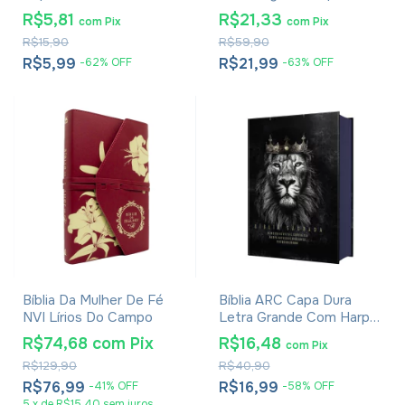
Com Harpa E Corinhos
R$5,81
R$21,33
com
Pix
com
Pix
Flores Pink
R$15,90
R$59,90
R$5,99
R$21,99
-
62
%
OFF
-
63
%
OFF
Bíblia Da Mulher De Fé
Bíblia ARC Capa Dura
NVI Lírios Do Campo
Letra Grande Com Harpa
- Textos Coloridos - Leão
R$74,68
com
Pix
R$16,48
com
Pix
Rei Dos Reis
R$129,90
R$40,90
R$76,99
R$16,99
-
41
%
OFF
-
58
%
OFF
5
x
de
R$15,40
sem juros