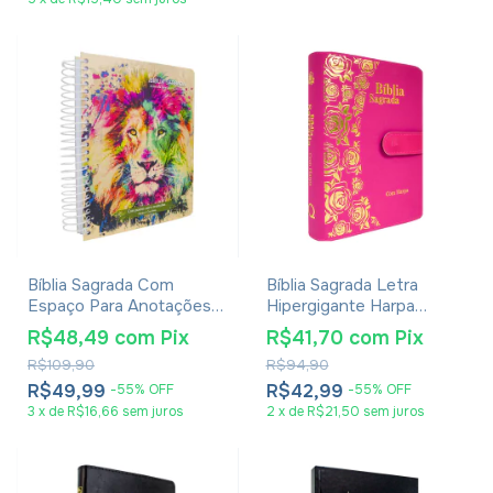
Bíblia Sagrada Com
Bíblia Sagrada Letra
Espaço Para Anotações
Hipergigante Harpa
Harpa Avivada E Corinhos
Avivada E Corinhos -
R$48,49
com
Pix
R$41,70
com
Pix
Lion Colors
Carteira Pink
R$109,90
R$94,90
R$49,99
R$42,99
-
55
%
OFF
-
55
%
OFF
3
x
de
R$16,66
sem juros
2
x
de
R$21,50
sem juros