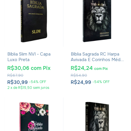
Bíblia Slim NVI - Capa
Bíblia Sagrada RC Harpa
Luxo Preta
Avivada E Corinhos Média
Capa Dura Leão Rei Dos
R$30,06
com
Pix
R$24,24
com
Pix
Reis
R$67,90
R$54,90
R$30,99
R$24,99
-
54
%
OFF
-
54
%
OFF
2
x
de
R$15,50
sem juros