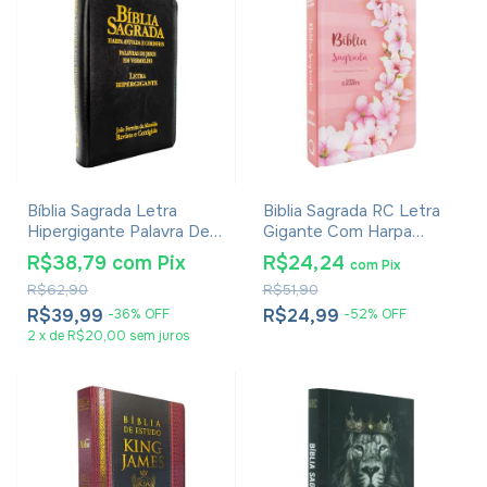
Bíblia Sagrada Letra
Biblia Sagrada RC Letra
Hipergigante Palavra De
Gigante Com Harpa
Jesus Em Vermelho Com
Avivada E Corinhos Capa
R$38,79
com
Pix
R$24,24
com
Pix
Harpa Zíper Preta
Dura Ramos Flores
R$62,90
R$51,90
R$39,99
R$24,99
-
36
%
OFF
-
52
%
OFF
2
x
de
R$20,00
sem juros