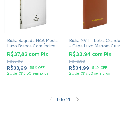
Bíblia Sagrada NAA Média
Bíblia NVT - Letra Grande
Luxo Branca Com Índice
- Capa Luxo Marrom Cruz
R$37,82
com
Pix
R$33,94
com
Pix
R$85,90
R$76,90
R$38,99
R$34,99
-
55
%
OFF
-
54
%
OFF
2
x
de
R$19,50
sem juros
2
x
de
R$17,50
sem juros
1
de
26