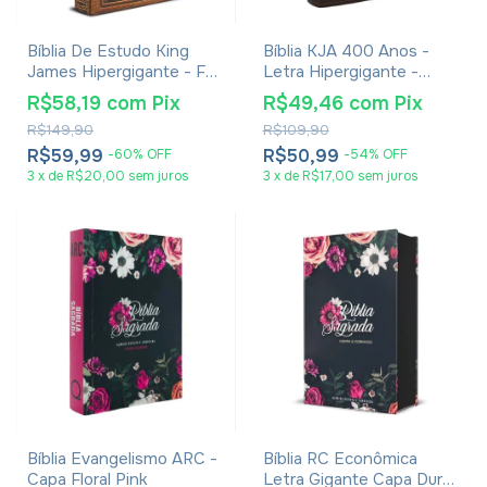
Bíblia De Estudo King
Bíblia KJA 400 Anos -
James Hipergigante - Full
Letra Hipergigante -
Color - Capa Dura
Capa Luxo Marrom
R$58,19
com
Pix
R$49,46
com
Pix
Vintage
R$149,90
R$109,90
R$59,99
R$50,99
-
60
%
OFF
-
54
%
OFF
3
x
de
R$20,00
sem juros
3
x
de
R$17,00
sem juros
Bíblia Evangelismo ARC -
Bíblia RC Econômica
Capa Floral Pink
Letra Gigante Capa Dura