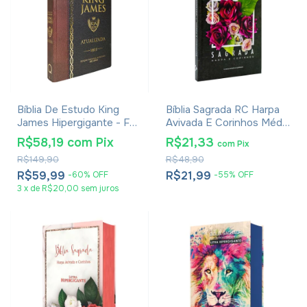
Bíblia De Estudo King
Bíblia Sagrada RC Harpa
James Hipergigante - Full
Avivada E Corinhos Média
Color - Capa Dura Bicolor
Capa Dura Rosa De Saron
R$58,19
com
Pix
R$21,33
com
Pix
R$149,90
R$48,90
R$59,99
R$21,99
-
60
%
OFF
-
55
%
OFF
3
x
de
R$20,00
sem juros