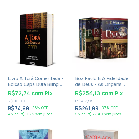
Livro A Torá Comentada -
Box Paulo E A Fidelidade
Edição Capa Dura Bilingue
de Deus - As Origens
Hebraico-Português -
Cristãs e a Questão de
R$72,74
com
Pix
R$254,13
com
Pix
Brian Kibuuka
Deus - N. T. Wright
R$116,90
R$412,99
R$74,99
R$261,99
-
36
%
OFF
-
37
%
OFF
4
x
de
R$18,75
sem juros
5
x
de
R$52,40
sem juros