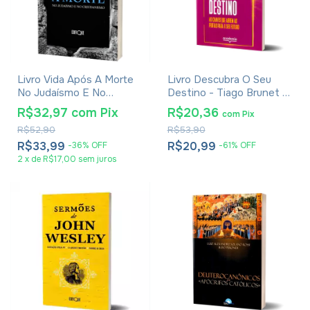
Livro Vida Após A Morte
Livro Descubra O Seu
No Judaísmo E No
Destino - Tiago Brunet -
Cristianismo
Versão Econômica
R$32,97
com
Pix
R$20,36
com
Pix
R$52,90
R$53,90
R$33,99
R$20,99
-
36
%
OFF
-
61
%
OFF
2
x
de
R$17,00
sem juros