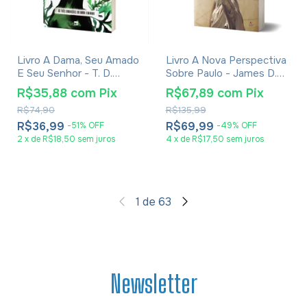
Livro A Dama, Seu Amado
Livro A Nova Perspectiva
E Seu Senhor - T. D.
Sobre Paulo - James D.G.
Jakes
Dunn
R$35,88
com
Pix
R$67,89
com
Pix
R$74,90
R$135,99
R$36,99
R$69,99
-
51
%
OFF
-
49
%
OFF
2
x
de
R$18,50
sem juros
4
x
de
R$17,50
sem juros
1
de
63
Newsletter