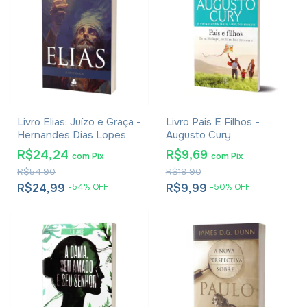
Livro Elias: Juízo e Graça -
Livro Pais E Filhos -
Hernandes Dias Lopes
Augusto Cury
R$24,24
R$9,69
com
Pix
com
Pix
R$54,90
R$19,90
R$24,99
R$9,99
-
54
%
OFF
-
50
%
OFF