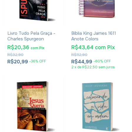
Livro Tudo Pela Graça -
Bíblia King James 1611
Charles Spurgeon
Anote Colors
R$20,36
R$43,64
com
Pix
com
Pix
R$32,90
R$112,90
R$20,99
R$44,99
-
36
%
OFF
-
60
%
OFF
2
x
de
R$22,50
sem juros