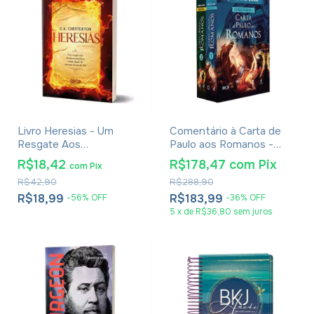
Livro Heresias - Um
Comentário à Carta de
Resgate Aos
Paulo aos Romanos -
Fundamentos da Fé
James Dunn
R$18,42
R$178,47
com
Pix
com
Pix
Cristã - G. K. Chesterton
R$42,90
R$288,90
R$18,99
R$183,99
-
56
%
OFF
-
36
%
OFF
5
x
de
R$36,80
sem juros