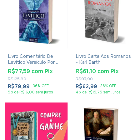
Livro Comentário De
Livro Carta Aos Romanos
Levítico Versículo Por
- Karl Barth
Versículo - Odilon Moreira
R$77,59
com
Pix
R$61,10
com
Pix
R$125,90
R$97,90
R$79,99
R$62,99
-
36
%
OFF
-
36
%
OFF
5
x
de
R$16,00
sem juros
4
x
de
R$15,75
sem juros