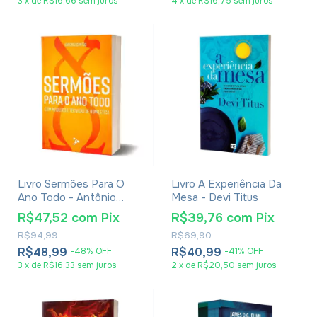
3
x
de
R$16,66
sem juros
4
x
de
R$16,75
sem juros
Livro Sermões Para O
Livro A Experiência Da
Ano Todo - Antônio
Mesa - Devi Titus
Santos
R$47,52
com
Pix
R$39,76
com
Pix
R$94,99
R$69,90
R$48,99
R$40,99
-
48
%
OFF
-
41
%
OFF
3
x
de
R$16,33
sem juros
2
x
de
R$20,50
sem juros