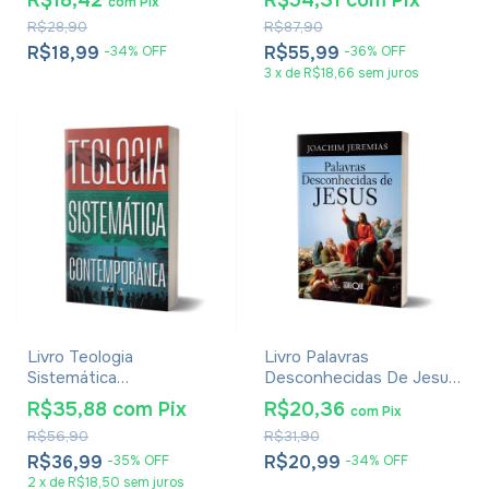
R$18,42
R$54,31
com
Pix
com
Pix
Volume Único - Livros I, II,
R$28,90
R$87,90
III, IV, V, VI e VII
R$18,99
R$55,99
-
34
%
OFF
-
36
%
OFF
3
x
de
R$18,66
sem juros
Livro Teologia
Livro Palavras
Sistemática
Desconhecidas De Jesus
Contemporânea - Júlio
- Joachim Jeremias
R$35,88
com
Pix
R$20,36
com
Pix
Andrade Ferreira
R$56,90
R$31,90
R$36,99
R$20,99
-
35
%
OFF
-
34
%
OFF
2
x
de
R$18,50
sem juros