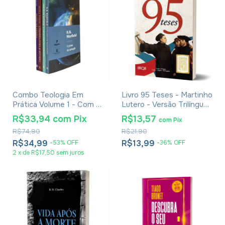
Combo Teologia Em
Livro 95 Teses - Martinho
Prática Volume 1 - Com 4
Lutero - Versão Trilíngue
Livros
Latim, Inglês e Português
R$33,94
com
Pix
R$13,57
com
Pix
R$74,90
R$21,90
R$34,99
R$13,99
-
53
%
OFF
-
36
%
OFF
2
x
de
R$17,50
sem juros