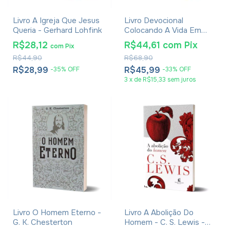
Livro A Igreja Que Jesus
Livro Devocional
Queria - Gerhard Lohfink
Colocando A Vida Em
Ordem - Deive Leonardo
R$28,12
R$44,61
com
Pix
com
Pix
R$44,90
R$68,90
R$28,99
R$45,99
-
35
%
OFF
-
33
%
OFF
3
x
de
R$15,33
sem juros
Livro O Homem Eterno -
Livro A Abolição Do
G. K. Chesterton
Homem - C. S. Lewis -