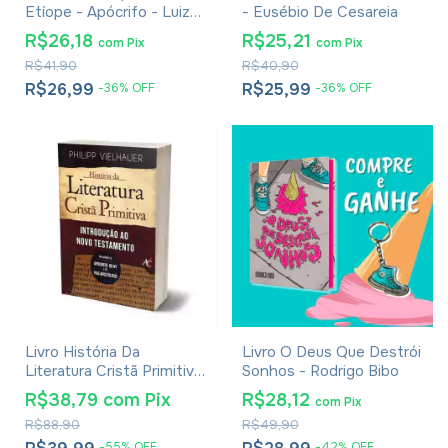
Etíope - Apócrifo - Luiz
- Eusébio De Cesareia
Alexandre Solano Rossi
R$26,18
R$25,21
com
Pix
com
Pix
R$41,90
R$40,90
R$26,99
R$25,99
-
36
%
OFF
-
36
%
OFF
Livro História Da
Livro O Deus Que Destrói
Literatura Cristã Primitiva
Sonhos - Rodrigo Bibo
- Introdução Ao Novo
R$38,79
com
Pix
R$28,12
com
Pix
Testamento Philipp
R$88,90
R$49,90
Vielhauer
-
55
%
OFF
-
42
%
OFF