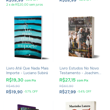
R$39,99
R$28,99
2
x
de
R$20,00
sem juros
Livro Até Que Nada Mais
Livro Estudos No Novo
Importe - Luciano Subirá
Testamento - Joachim
Jeremias
R$19,30
R$27,15
com
Pix
com
Pix
R$45,90
R$60,90
R$19,90
R$27,99
-
57
%
OFF
-
54
%
OFF