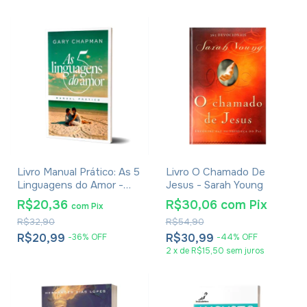
Livro Manual Prático: As 5
Livro O Chamado De
Linguagens do Amor -
Jesus - Sarah Young
Gary Chapman
R$20,36
R$30,06
com
Pix
com
Pix
R$32,90
R$54,90
R$20,99
R$30,99
-
36
%
OFF
-
44
%
OFF
2
x
de
R$15,50
sem juros