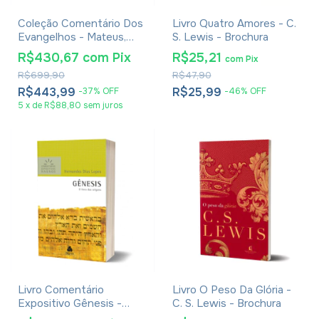
Coleção Comentário Dos
Livro Quatro Amores - C.
Evangelhos - Mateus,
S. Lewis - Brochura
Marcos, Lucas e João -
R$430,67
com
Pix
R$25,21
com
Pix
William Barclay - 6
R$699,90
R$47,90
Volumes
R$443,99
R$25,99
-
37
%
OFF
-
46
%
OFF
5
x
de
R$88,80
sem juros
Livro Comentário
Livro O Peso Da Glória -
Expositivo Gênesis -
C. S. Lewis - Brochura
Hernandes Dias Lopes