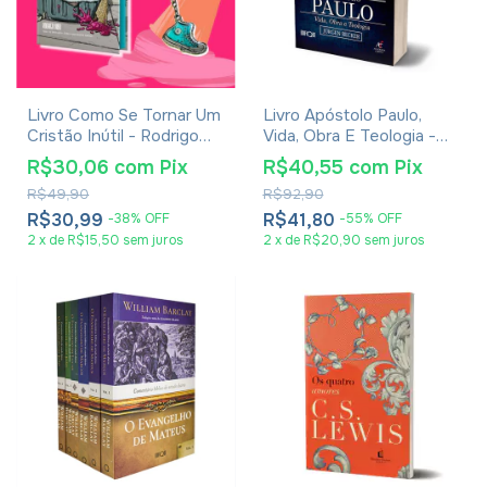
Livro Como Se Tornar Um
Livro Apóstolo Paulo,
Cristão Inútil - Rodrigo
Vida, Obra E Teologia -
Bibo
Jürgen Becker
R$30,06
com
Pix
R$40,55
com
Pix
R$49,90
R$92,90
R$30,99
R$41,80
-
38
%
OFF
-
55
%
OFF
2
x
de
R$15,50
sem juros
2
x
de
R$20,90
sem juros