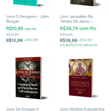
Livro O Peregrino - John
Livro Jerusalém No
Bunyan
Tempo De Jesus -
Joachim Jeremias -
R$10,66
R$38,79
com
Pix
com
Pix
Impressão 2024
R$19,90
R$61,90
R$10,99
R$39,99
-
45
%
OFF
-
35
%
OFF
2
x
de
R$20,00
sem juros
Livro De Enoque O
Livro História Eclesiástica