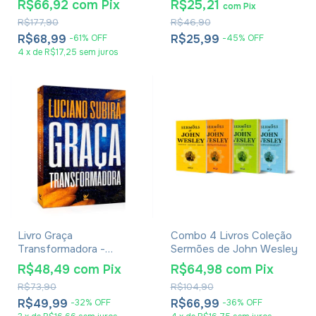
R$66,92
com
Pix
R$25,21
com
Pix
R$177,90
R$46,90
R$68,99
R$25,99
-
61
%
OFF
-
45
%
OFF
4
x
de
R$17,25
sem juros
Livro Graça
Combo 4 Livros Coleção
Transformadora -
Sermões de John Wesley
Luciano Subirá
R$48,49
com
Pix
R$64,98
com
Pix
R$73,90
R$104,90
R$49,99
R$66,99
-
32
%
OFF
-
36
%
OFF