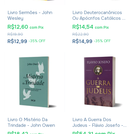
Livro Sermões - John
Livro Deuterocanônicos
Wesley
Ou Apócrifos Católicos -
Luiz Alexandre Solano
R$12,60
R$14,54
com
Pix
com
Pix
Rossi E Ildo Perondi
R$19,90
R$22,90
R$12,99
R$14,99
-
35
%
OFF
-
35
%
OFF
Livro O Mistério Da
Livro A Guerra Dos
Trindade - John Owen
Judeus - Flávio Josefo -
Edição Completa Em