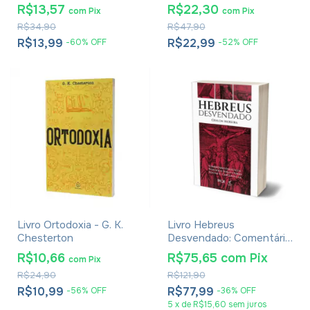
Brochura
R$13,57
R$22,30
com
Pix
com
Pix
R$34,90
R$47,90
R$13,99
R$22,99
-
60
%
OFF
-
52
%
OFF
Livro Ortodoxia - G. K.
Livro Hebreus
Chesterton
Desvendado: Comentário
Exegético e Teológico
R$10,66
R$75,65
com
Pix
com
Pix
Verso a Verso - Capítulos
R$24,90
R$121,90
1 a 6 - Odilon Moreira
R$10,99
R$77,99
-
56
%
OFF
-
36
%
OFF
5
x
de
R$15,60
sem juros