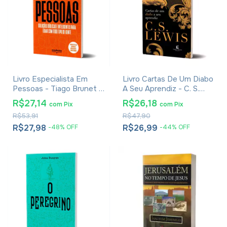
Livro Especialista Em
Livro Cartas De Um Diabo
Pessoas - Tiago Brunet -
A Seu Aprendiz - C. S.
Versão Econômica
Lewis - Brochura
R$27,14
R$26,18
com
Pix
com
Pix
R$53,91
R$47,90
R$27,98
R$26,99
-
48
%
OFF
-
44
%
OFF