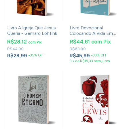
Livro A Igreja Que Jesus
Livro Devocional
Queria - Gerhard Lohfink
Colocando A Vida Em
Ordem - Deive Leonardo
R$28,12
R$44,61
com
Pix
com
Pix
R$44,90
R$68,90
R$28,99
R$45,99
-
35
%
OFF
-
33
%
OFF
3
x
de
R$15,33
sem juros