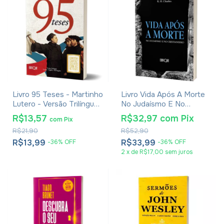
Livro 95 Teses - Martinho
Livro Vida Após A Morte
Lutero - Versão Trilíngue
No Judaísmo E No
Latim, Inglês e Português
Cristianismo
R$13,57
R$32,97
com
Pix
com
Pix
R$21,90
R$52,90
R$13,99
R$33,99
-
36
%
OFF
-
36
%
OFF
2
x
de
R$17,00
sem juros