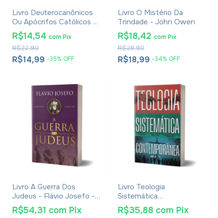
Livro Deuterocanônicos
Livro O Mistério Da
Ou Apócrifos Católicos -
Trindade - John Owen
Luiz Alexandre Solano
R$14,54
R$18,42
com
Pix
com
Pix
Rossi E Ildo Perondi
R$22,90
R$28,90
R$14,99
R$18,99
-
35
%
OFF
-
34
%
OFF
Livro A Guerra Dos
Livro Teologia
Judeus - Flávio Josefo -
Sistemática
Edição Completa Em
Contemporânea - Júlio
R$54,31
com
Pix
R$35,88
com
Pix
Volume Único - Livros I, II,
Andrade Ferreira