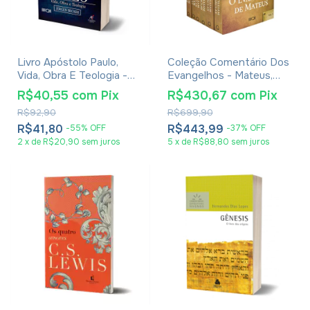
Livro Apóstolo Paulo,
Coleção Comentário Dos
Vida, Obra E Teologia -
Evangelhos - Mateus,
Jürgen Becker
Marcos, Lucas e João -
R$40,55
com
Pix
R$430,67
com
Pix
William Barclay - 6
R$92,90
R$699,90
Volumes
R$41,80
R$443,99
-
55
%
OFF
-
37
%
OFF
2
x
de
R$20,90
sem juros
5
x
de
R$88,80
sem juros