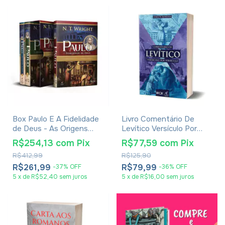
Box Paulo E A Fidelidade
Livro Comentário De
de Deus - As Origens
Levítico Versículo Por
Cristãs e a Questão de
Versículo - Odilon Moreira
R$254,13
com
Pix
R$77,59
com
Pix
Deus - N. T. Wright
R$412,99
R$125,90
R$261,99
R$79,99
-
37
%
OFF
-
36
%
OFF
5
x
de
R$52,40
sem juros
5
x
de
R$16,00
sem juros