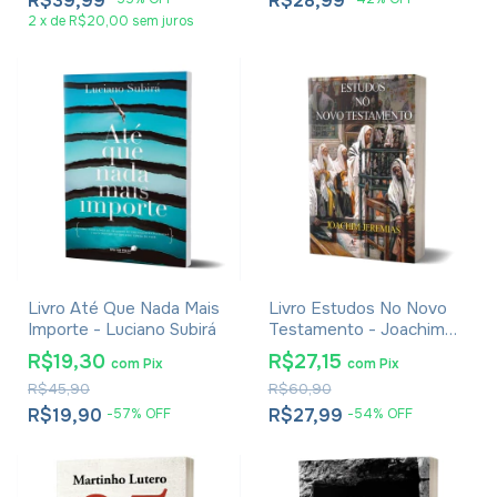
R$39,99
R$28,99
2
x
de
R$20,00
sem juros
Livro Até Que Nada Mais
Livro Estudos No Novo
Importe - Luciano Subirá
Testamento - Joachim
Jeremias
R$19,30
R$27,15
com
Pix
com
Pix
R$45,90
R$60,90
R$19,90
R$27,99
-
57
%
OFF
-
54
%
OFF