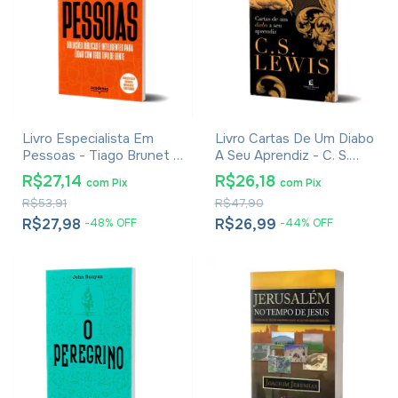
Livro Especialista Em
Livro Cartas De Um Diabo
Pessoas - Tiago Brunet -
A Seu Aprendiz - C. S.
Versão Econômica
Lewis - Brochura
R$27,14
R$26,18
com
Pix
com
Pix
R$53,91
R$47,90
R$27,98
R$26,99
-
48
%
OFF
-
44
%
OFF