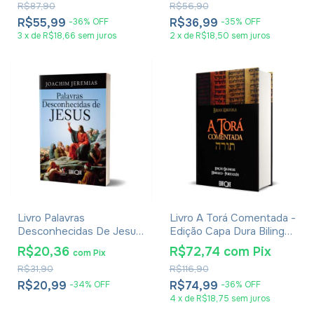
R$87,90
R$56,90
III, IV, V, VI e VII
R$55,99
R$36,99
-
36
%
OFF
-
35
%
OFF
3
x
de
R$18,66
sem juros
2
x
de
R$18,50
sem juros
Livro Palavras
Livro A Torá Comentada -
Desconhecidas De Jesus
Edição Capa Dura Bilingue
- Joachim Jeremias
Hebraico-Português -
R$20,36
R$72,74
com
Pix
com
Pix
Brian Kibuuka
R$31,90
R$116,90
R$20,99
R$74,99
-
34
%
OFF
-
36
%
OFF
4
x
de
R$18,75
sem juros