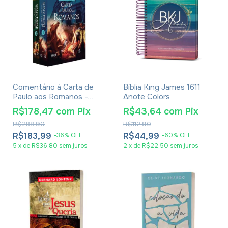
Comentário à Carta de
Bíblia King James 1611
Paulo aos Romanos -
Anote Colors
James Dunn
R$178,47
com
Pix
R$43,64
com
Pix
R$288,90
R$112,90
R$183,99
R$44,99
-
36
%
OFF
-
60
%
OFF
5
x
de
R$36,80
sem juros
2
x
de
R$22,50
sem juros