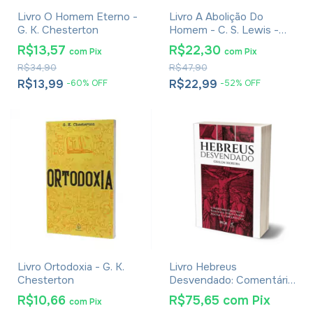
Livro O Homem Eterno -
Livro A Abolição Do
G. K. Chesterton
Homem - C. S. Lewis -
Brochura
R$13,57
R$22,30
com
Pix
com
Pix
R$34,90
R$47,90
R$13,99
R$22,99
-
60
%
OFF
-
52
%
OFF
Livro Ortodoxia - G. K.
Livro Hebreus
Chesterton
Desvendado: Comentário
Exegético e Teológico
R$10,66
R$75,65
com
Pix
com
Pix
Verso a Verso - Capítulos