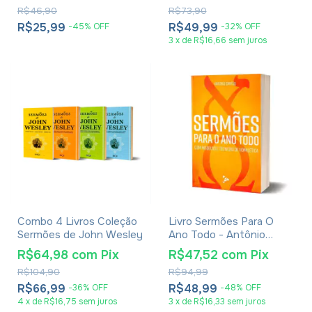
R$46,90
R$73,90
R$25,99
R$49,99
-
45
%
OFF
-
32
%
OFF
3
x
de
R$16,66
sem juros
Combo 4 Livros Coleção
Livro Sermões Para O
Sermões de John Wesley
Ano Todo - Antônio
Santos
R$64,98
com
Pix
R$47,52
com
Pix
R$104,90
R$94,99
R$66,99
R$48,99
-
36
%
OFF
-
48
%
OFF
4
x
de
R$16,75
sem juros
3
x
de
R$16,33
sem juros