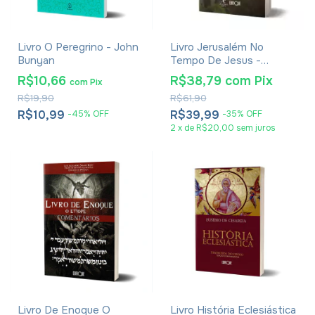
Livro O Peregrino - John
Livro Jerusalém No
Bunyan
Tempo De Jesus -
Joachim Jeremias -
R$10,66
R$38,79
com
Pix
com
Pix
Impressão 2024
R$19,90
R$61,90
R$10,99
R$39,99
-
45
%
OFF
-
35
%
OFF
2
x
de
R$20,00
sem juros
Livro De Enoque O
Livro História Eclesiástica