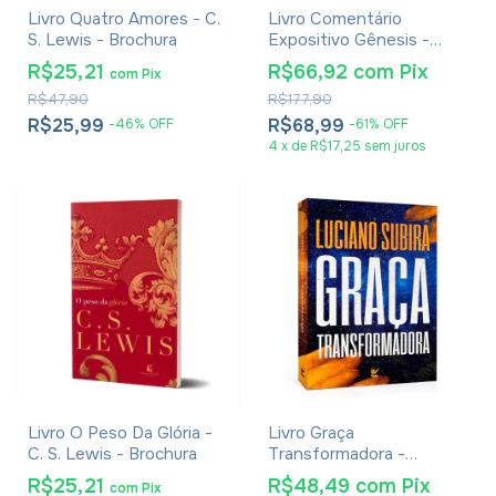
Livro Quatro Amores - C.
Livro Comentário
S. Lewis - Brochura
Expositivo Gênesis -
Hernandes Dias Lopes
R$25,21
R$66,92
com
Pix
com
Pix
R$47,90
R$177,90
R$25,99
R$68,99
-
46
%
OFF
-
61
%
OFF
4
x
de
R$17,25
sem juros
Livro O Peso Da Glória -
Livro Graça
C. S. Lewis - Brochura
Transformadora -
Luciano Subirá
R$25,21
R$48,49
com
Pix
com
Pix