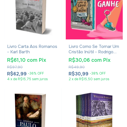
Livro Carta Aos Romanos
Livro Como Se Tornar Um
- Karl Barth
Cristão Inútil - Rodrigo
Bibo
R$61,10
com
Pix
R$30,06
com
Pix
R$97,90
R$49,90
R$62,99
R$30,99
-
36
%
OFF
-
38
%
OFF
4
x
de
R$15,75
sem juros
2
x
de
R$15,50
sem juros