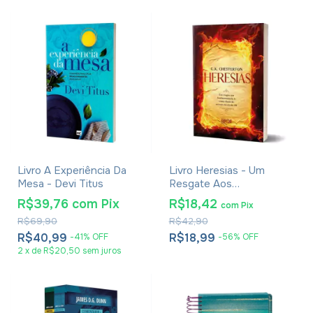
Livro A Experiência Da
Livro Heresias - Um
Mesa - Devi Titus
Resgate Aos
Fundamentos da Fé
R$39,76
com
Pix
R$18,42
com
Pix
Cristã - G. K. Chesterton
R$69,90
R$42,90
R$40,99
R$18,99
-
41
%
OFF
-
56
%
OFF
2
x
de
R$20,50
sem juros