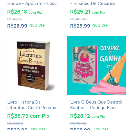
Etíope - Apócrifo - Luiz
- Eusébio De Cesareia
Alexandre Solano Rossi
R$26,18
R$25,21
com
Pix
com
Pix
R$41,90
R$40,90
R$26,99
R$25,99
-
36
%
OFF
-
36
%
OFF
Livro História Da
Livro O Deus Que Destrói
Literatura Cristã Primitiva
Sonhos - Rodrigo Bibo
- Introdução Ao Novo
R$38,79
com
Pix
R$28,12
com
Pix
Testamento Philipp
R$88,90
R$49,90
Vielhauer
-
55
%
OFF
-
42
%
OFF