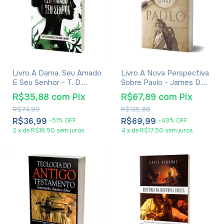
Livro A Dama, Seu Amado
Livro A Nova Perspectiva
E Seu Senhor - T. D.
Sobre Paulo - James D.G.
Jakes
Dunn
R$35,88
com
Pix
R$67,89
com
Pix
R$74,90
R$135,99
R$36,99
R$69,99
-
51
%
OFF
-
49
%
OFF
2
x
de
R$18,50
sem juros
4
x
de
R$17,50
sem juros