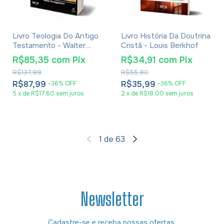
Livro Teologia Do Antigo
Livro História Da Doutrina
Testamento - Walter
Cristã - Louis Berkhof
Brueggemann
R$85,35
com
Pix
R$34,91
com
Pix
R$137,99
R$55,90
R$87,99
R$35,99
-
36
%
OFF
-
36
%
OFF
5
x
de
R$17,60
sem juros
2
x
de
R$18,00
sem juros
1
de
63
Newsletter
Cadastre-se e receba nossas ofertas.