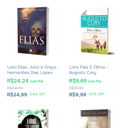
Livro Elias: Juízo e Graça -
Livro Pais E Filhos -
Hernandes Dias Lopes
Augusto Cury
R$24,24
R$9,69
com
Pix
com
Pix
R$54,90
R$19,90
R$24,99
R$9,99
-
54
%
OFF
-
50
%
OFF