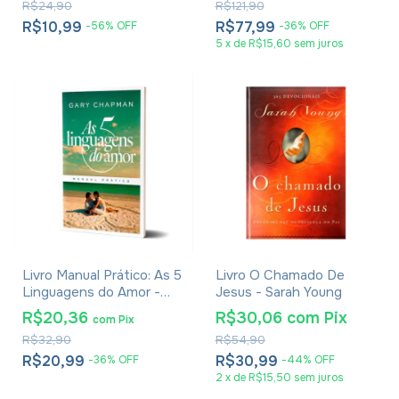
R$24,90
R$121,90
1 a 6 - Odilon Moreira
R$10,99
R$77,99
-
56
%
OFF
-
36
%
OFF
5
x
de
R$15,60
sem juros
Livro Manual Prático: As 5
Livro O Chamado De
Linguagens do Amor -
Jesus - Sarah Young
Gary Chapman
R$20,36
R$30,06
com
Pix
com
Pix
R$32,90
R$54,90
R$20,99
R$30,99
-
36
%
OFF
-
44
%
OFF
2
x
de
R$15,50
sem juros