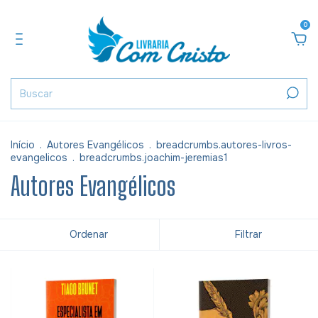
0
Início
.
Autores Evangélicos
.
breadcrumbs.autores-livros-
evangelicos
.
breadcrumbs.joachim-jeremias1
Autores Evangélicos
Ordenar
Filtrar