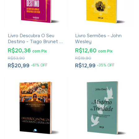
Livro Descubra O Seu
Livro Sermões - John
Destino - Tiago Brunet -
Wesley
Versão Econômica
R$20,36
R$12,60
com
Pix
com
Pix
R$53,90
R$19,90
R$20,99
R$12,99
-
61
%
OFF
-
35
%
OFF