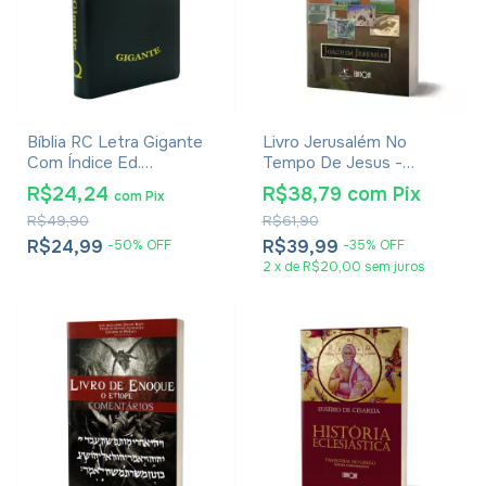
Bíblia RC Letra Gigante
Livro Jerusalém No
Com Índice Ed.
Tempo De Jesus -
Promessas - Palavras de
Joachim Jeremias -
R$24,24
R$38,79
com
Pix
com
Pix
Jesus Em Vermelho -
Impressão 2024
R$49,90
R$61,90
Harpa E Corinhos - Capa
Zíper Preta
R$24,99
R$39,99
-
50
%
OFF
-
35
%
OFF
2
x
de
R$20,00
sem juros