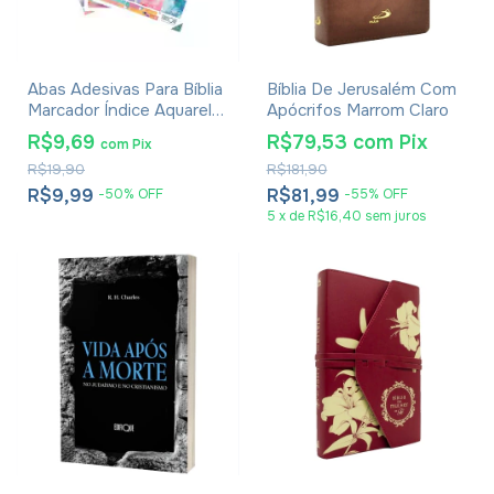
Abas Adesivas Para Bíblia
Bíblia De Jerusalém Com
Marcador Índice Aquarela
Apócrifos Marrom Claro
Pacote Com 3
R$9,69
R$79,53
com
Pix
com
Pix
R$19,90
R$181,90
R$9,99
R$81,99
-
50
%
OFF
-
55
%
OFF
5
x
de
R$16,40
sem juros