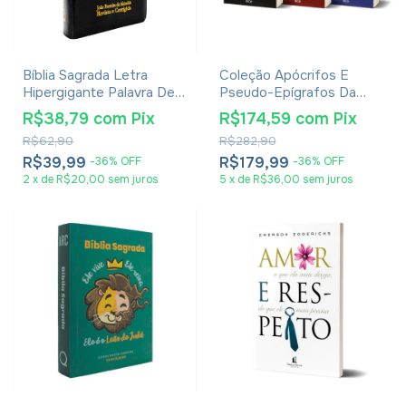
Bíblia Sagrada Letra
Coleção Apócrifos E
Hipergigante Palavra De
Pseudo-Epígrafos Da
Jesus Em Vermelho Com
Bíblia
R$38,79
com
Pix
R$174,59
com
Pix
Harpa Zíper Preta
R$62,90
R$282,90
R$39,99
R$179,99
-
36
%
OFF
-
36
%
OFF
2
x
de
R$20,00
sem juros
5
x
de
R$36,00
sem juros