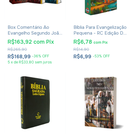
Box Comentário Ao
Bíblia Para Evangelização
Evangelho Segundo João
Pequena - RC Edição De
- Raymond Brown - 2
Promessas - Capa
R$163,92
com
Pix
R$6,78
com
Pix
Volumes
Infantil
R$265,90
R$14,90
R$168,99
R$6,99
-
36
%
OFF
-
53
%
OFF
5
x
de
R$33,80
sem juros