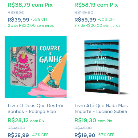
- Introdução Ao Novo
Color - Capa Dura
R$38,79
com
Pix
R$58,19
com
Pix
Testamento Philipp
Tradicional
R$88,90
R$149,90
Vielhauer
R$39,99
R$59,99
-
55
%
OFF
-
60
%
OFF
2
x
de
R$20,00
sem juros
3
x
de
R$20,00
sem juros
Livro O Deus Que Destrói
Livro Até Que Nada Mais
Sonhos - Rodrigo Bibo
Importe - Luciano Subirá
R$28,12
R$19,30
com
Pix
com
Pix
R$49,90
R$45,90
R$28,99
R$19,90
-
42
%
OFF
-
57
%
OFF