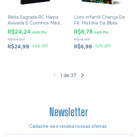
Bíblia Sagrada RC Harpa
Livro infantil Criança De
Avivada E Corinhos Média
Fé: História Da Bíblia
Capa Dura Leão Rei Dos
R$24,24
R$6,78
com
Pix
com
Pix
Reis
R$54,90
R$14,44
R$24,99
R$6,99
-
54
%
OFF
-
52
%
OFF
1
de
37
Newsletter
Cadastre-se e receba nossas ofertas.