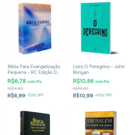
Bíblia Para Evangelização
Livro O Peregrino - John
Pequena - RC Edição De
Bunyan
Promessas
R$6,78
R$10,66
com
Pix
com
Pix
R$14,90
R$19,90
R$6,99
R$10,99
-
53
%
OFF
-
45
%
OFF