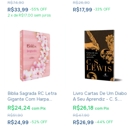
R$74,90
R$26,90
R$33,99
R$17,99
-
55
%
OFF
-
33
%
OFF
2
x
de
R$17,00
sem juros
Biblia Sagrada RC Letra
Livro Cartas De Um Diabo
Gigante Com Harpa
A Seu Aprendiz - C. S.
Avivada E Corinhos Capa
Lewis - Brochura
R$24,24
R$26,18
com
Pix
com
Pix
Dura Ramos Flores
R$51,90
R$47,90
R$24,99
R$26,99
-
52
%
OFF
-
44
%
OFF