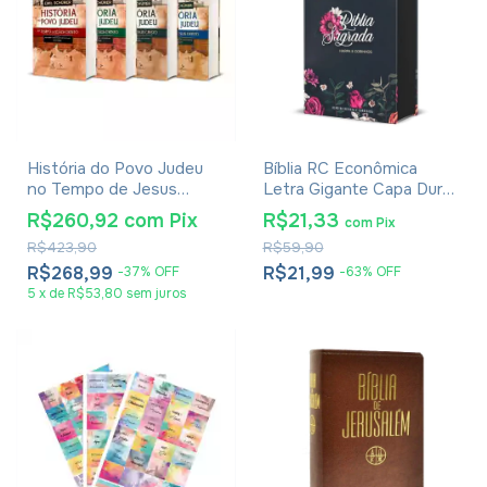
História do Povo Judeu
Bíblia RC Econômica
no Tempo de Jesus
Letra Gigante Capa Dura
Cristo - Emil Schürer -
Com Harpa E Corinhos
R$260,92
com
Pix
R$21,33
com
Pix
Coleção Completa Vol. 1
Flores Pink
R$423,90
R$59,90
ao 4
R$268,99
R$21,99
-
37
%
OFF
-
63
%
OFF
5
x
de
R$53,80
sem juros