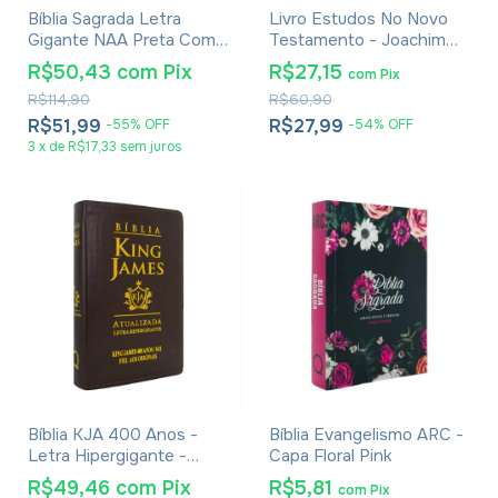
Bíblia Sagrada Letra
Livro Estudos No Novo
Gigante NAA Preta Com
Testamento - Joachim
Índice
Jeremias
R$50,43
com
Pix
R$27,15
com
Pix
R$114,90
R$60,90
R$51,99
R$27,99
-
55
%
OFF
-
54
%
OFF
3
x
de
R$17,33
sem juros
Bíblia KJA 400 Anos -
Bíblia Evangelismo ARC -
Letra Hipergigante -
Capa Floral Pink
Capa Luxo Marrom
R$49,46
com
Pix
R$5,81
com
Pix