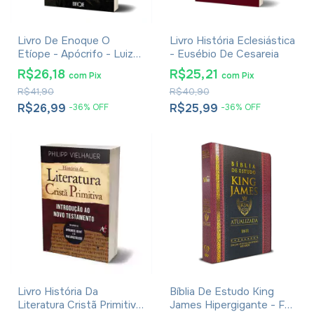
Livro De Enoque O
Livro História Eclesiástica
Etíope - Apócrifo - Luiz
- Eusébio De Cesareia
Alexandre Solano Rossi
R$26,18
R$25,21
com
Pix
com
Pix
R$41,90
R$40,90
R$26,99
R$25,99
-
36
%
OFF
-
36
%
OFF
Livro História Da
Bíblia De Estudo King
Literatura Cristã Primitiva
James Hipergigante - Full