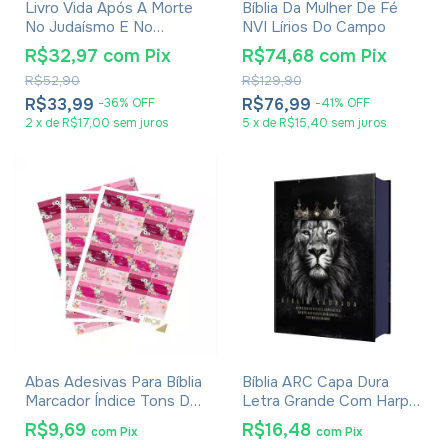
Livro Vida Após A Morte
Bíblia Da Mulher De Fé
No Judaísmo E No
NVI Lírios Do Campo
Cristianismo
R$32,97
com
Pix
R$74,68
com
Pix
R$52,90
R$129,90
R$33,99
R$76,99
-
36
%
OFF
-
41
%
OFF
2
x
de
R$17,00
sem juros
5
x
de
R$15,40
sem juros
Abas Adesivas Para Bíblia
Bíblia ARC Capa Dura
Marcador Índice Tons De
Letra Grande Com Harpa
Rosa Pacote Com 3
- Textos Coloridos - Leão
R$9,69
R$16,48
com
Pix
com
Pix
Rei Dos Reis