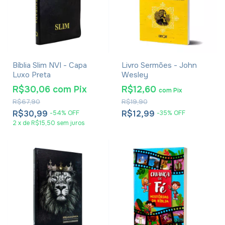
Bíblia Slim NVI - Capa
Livro Sermões - John
Luxo Preta
Wesley
R$30,06
com
Pix
R$12,60
com
Pix
R$67,90
R$19,90
R$30,99
R$12,99
-
54
%
OFF
-
35
%
OFF
2
x
de
R$15,50
sem juros