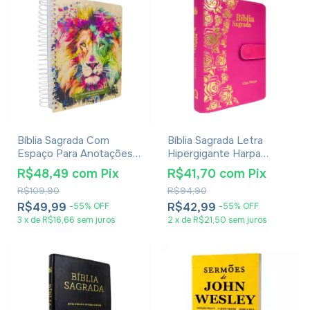
Bíblia Sagrada Com
Bíblia Sagrada Letra
Espaço Para Anotações
Hipergigante Harpa
Harpa Avivada E Corinhos
Avivada E Corinhos -
R$48,49
com
Pix
R$41,70
com
Pix
Lion Colors
Carteira Pink
R$109,90
R$94,90
R$49,99
R$42,99
-
55
%
OFF
-
55
%
OFF
3
x
de
R$16,66
sem juros
2
x
de
R$21,50
sem juros