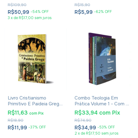
R$109,90
R$15,90
R$50,99
R$5,99
-
54
%
OFF
-
62
%
OFF
3
x
de
R$17,00
sem juros
Livro Cristianismo
Combo Teologia Em
Primitivo E Paideia Grega
Prática Volume 1 - Com 4
- Werner Jaeger
Livros
R$11,63
R$33,94
com
Pix
com
Pix
R$18,90
R$74,90
R$11,99
R$34,99
-
37
%
OFF
-
53
%
OFF
2
x
de
R$17,50
sem juros