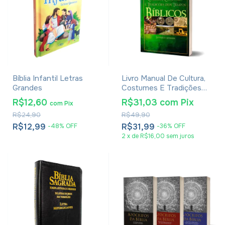
Bíblia Infantil Letras
Livro Manual De Cultura,
Grandes
Costumes E Tradições
Dos Tempos Bíblicos -
R$12,60
R$31,03
com
Pix
com
Pix
Leonardo Andrade
R$24,90
R$49,90
R$12,99
R$31,99
-
48
%
OFF
-
36
%
OFF
2
x
de
R$16,00
sem juros