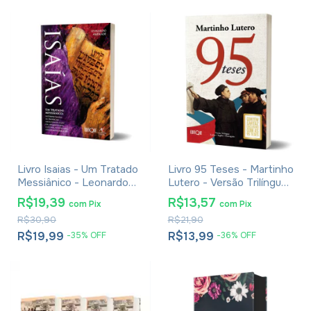
Livro Isaias - Um Tratado
Livro 95 Teses - Martinho
Messiânico - Leonardo
Lutero - Versão Trilíngue
Andrade
Latim, Inglês e Português
R$19,39
R$13,57
com
Pix
com
Pix
R$30,90
R$21,90
R$19,99
R$13,99
-
35
%
OFF
-
36
%
OFF