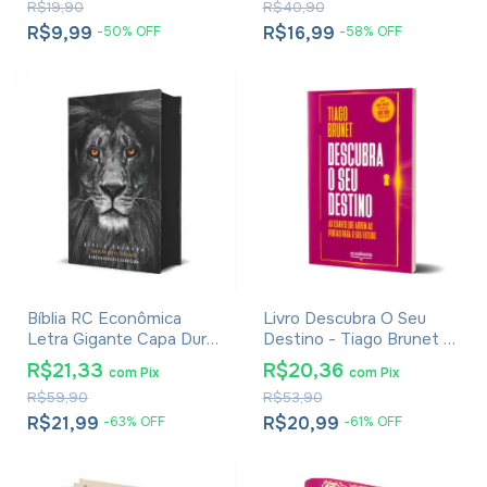
R$19,90
R$40,90
R$9,99
R$16,99
-
50
%
OFF
-
58
%
OFF
Bíblia RC Econômica
Livro Descubra O Seu
Letra Gigante Capa Dura
Destino - Tiago Brunet -
Com Harpa E Corinhos
Versão Econômica
R$21,33
R$20,36
com
Pix
com
Pix
Leão PB
R$59,90
R$53,90
R$21,99
R$20,99
-
63
%
OFF
-
61
%
OFF