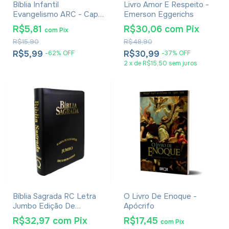
Bíblia Infantil
Livro Amor E Respeito -
Evangelismo ARC - Capa
Emerson Eggerichs
Leão de Judá
R$5,81
R$30,06
com
Pix
com
Pix
R$15,90
R$48,90
R$5,99
R$30,99
-
62
%
OFF
-
37
%
OFF
2
x
de
R$15,50
sem juros
Bíblia Sagrada RC Letra
O Livro De Enoque -
Jumbo Edição De
Apócrifo
Promessas Capa Zíper
R$32,97
com
Pix
R$17,45
com
Pix
Preta