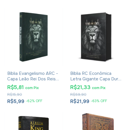
Bíblia Evangelismo ARC -
Bíblia RC Econômica
Capa Leão Rei Dos Reis -
Letra Gigante Capa Dura
Edição De Bolso
Com Harpa E Corinhos
R$5,81
R$21,33
com
Pix
com
Pix
Leão Rei dos Reis
R$15,90
R$59,90
R$5,99
R$21,99
-
62
%
OFF
-
63
%
OFF