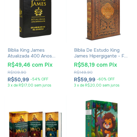
Bíblia King James
Bíblia De Estudo King
Atualizada 400 Anos
James Hipergigante - Full
Letra Hipergigante -
Color - Capa Dura
R$49,46
com
Pix
R$58,19
com
Pix
Média Luxo Preta
Vintage
R$109,90
R$149,90
R$50,99
R$59,99
-
54
%
OFF
-
60
%
OFF
3
x
de
R$17,00
sem juros
3
x
de
R$20,00
sem juros